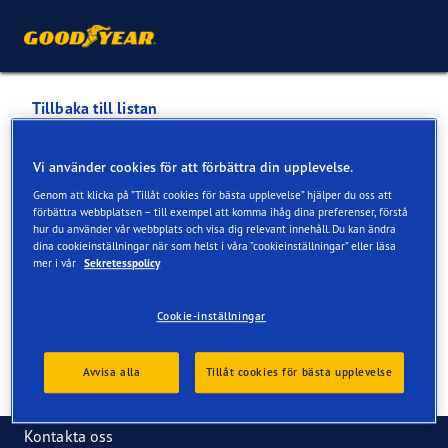
Tillbaka till listan
ESSINGE DÄCKHOTELL AB
Vi använder cookies för att förbättra din upplevelse.
Genom att klicka på ”Tillåt cookies för bästa upplevelse” hjälper du oss att
Tjänster som är tillgängliga online och i butik
förbättra webbplatsen – till exempel att komma ihåg dina preferenser, förstå
hur du använder vår webbplats och visa dig relevant innehåll. Du kan ändra
dina cookieinställningar när som helst i våra ”cookieinställningar” eller läsa
mer i vår
Sekretesspolicy
Kontaktinformation
Tjänster
Cookie-inställningar
Avvisa alla
Tillåt cookies för bästa upplevelse
Kontakta oss