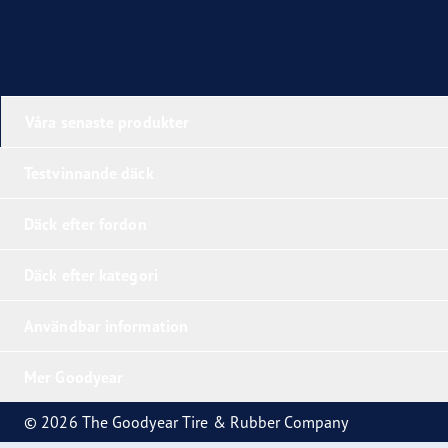
Våra senaste produkter
Testvinnande däck
Däck efter fordon
Däck efter kategori
Användbar information
Mer Goodyear
© 2026 The Goodyear Tire & Rubber Company