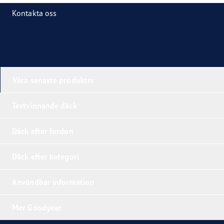
Kontakta oss
Våra senaste produkter
Testvinnande däck
Däck efter fordon
Däck efter kategori
Användbar information
Mer Goodyear