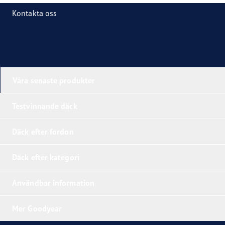
Kontakta oss
Våra senaste produkter
Testvinnande däck
Däck efter fordon
Däck efter kategori
Användbar information
Mer Goodyear