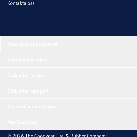
Kontakta oss
Våra senaste produkter
Testvinnande däck
Däck efter fordon
Däck efter kategori
Användbar information
Mer Goodyear
© 2026 The Goodyear Tire & Rubber Company