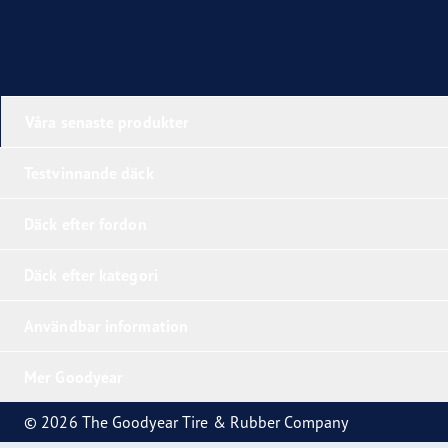
Våra senaste produkter
Testvinnande däck
Däck efter fordon
Däck efter kategori
Användbar information
Mer Goodyear
© 2026 The Goodyear Tire & Rubber Company