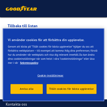
Tillbaka till listan
MÖLLER BIL SVERIGE AB
Vi använder cookies för att förbättra din upplevelse.
Genom att klicka på ”Tillåt cookies för bästa upplevelse” hjälper du oss att
Tjänster som är tillgängliga online och i butik
förbättra webbplatsen – till exempel att komma ihåg dina preferenser, förstå
hur du använder vår webbplats och visa dig relevant innehåll. Du kan ändra
dina cookieinställningar när som helst i våra ”cookieinställningar” eller läsa
mer i vår
Sekretesspolicy
Kontaktinformation
Tjänster
Cookie-inställningar
Avvisa alla
Tillåt cookies för bästa upplevelse
Kontakta oss