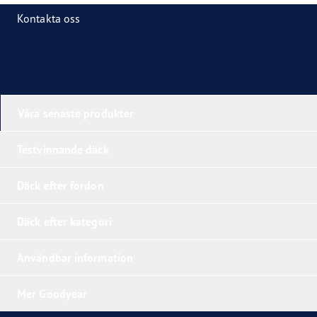
Kontakta oss
Våra senaste produkter
Testvinnande däck
Däck efter fordon
Däck efter kategori
Användbar information
Mer Goodyear