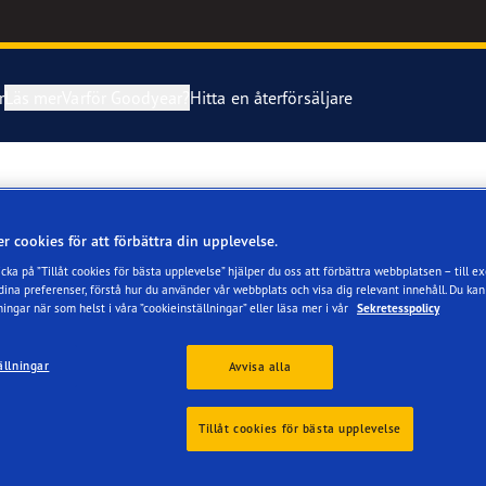
r
Läs mer
Varför Goodyear?
Hitta en återförsäljare
and om dina däck
imentet Eagle F1 SuperSport
ORÅS
r cookies för att förbättra din upplevelse.
 och byt dina däck
ientgrip Performance 2
cka på ”Tillåt cookies för bästa upplevelse” hjälper du oss att förbättra webbplatsen – till e
na preferenser, förstå hur du använder vår webbplats och visa dig relevant innehåll. Du kan
ningar när som helst i våra ”cookieinställningar” eller läsa mer i vår
Sekretesspolicy
e F1 Asymmetric 6
ällningar
Avvisa alla
aGrip Performance 3
r
Recensioner
Tillåt cookies för bästa upplevelse
Grip Ice 3