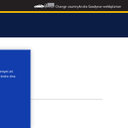
Change country
Andra Goodyear-webbplatser
xempel att
 ändra dina