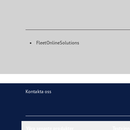
FleetOnlineSolutions
Kontakta oss
Våra senaste produkter
Testvin