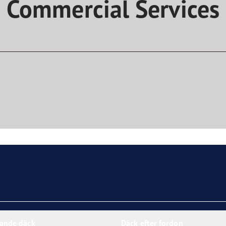
Commercial Services
nande däck
Däck efter fordon