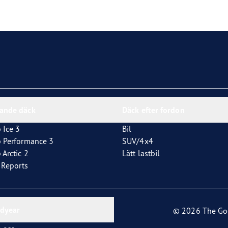
year Eagle-däck
nande däck
Däck efter fordon
 Ice 3
Bil
p Performance 3
SUV/4x4
 Arctic 2
Lätt lastbil
t Reports
dyear
© 2026 The Go