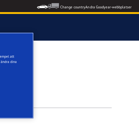
Change country
Andra Goodyear-webbplatser
xempel att
 ändra dina