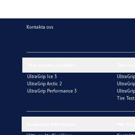
Däckordlista
Goodyear RACING
Good
Kontakta oss
Våra senaste produkter
Testvin
UltraGrip Ice 3
UltraGrip
UltraGrip Arctic 2
UltraGri
UltraGrip Performance 3
UltraGrip
Tire Tes
Användbar information
Mer Goo