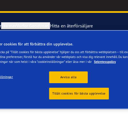
r
Läs mer
Varför Goodyear?
Hitta en återförsäljare
r cookies för att förbättra din upplevelse.
and om dina däck
imentet Eagle F1 SuperSport
cka på ”Tillåt cookies för bästa upplevelse” hjälper du oss att förbättra webbplatsen – till e
na preferenser, förstå hur du använder vår webbplats och visa dig relevant innehåll. Du kan
B
ningar när som helst i våra ”cookieinställningar” eller läsa mer i vår
Sekretesspolicy
 och byt dina däck
ientgrip Performance 2
ällningar
Avvisa alla
e F1 Asymmetric 6
Tillåt cookies för bästa upplevelse
aGrip Performance 3
Grip Ice 3