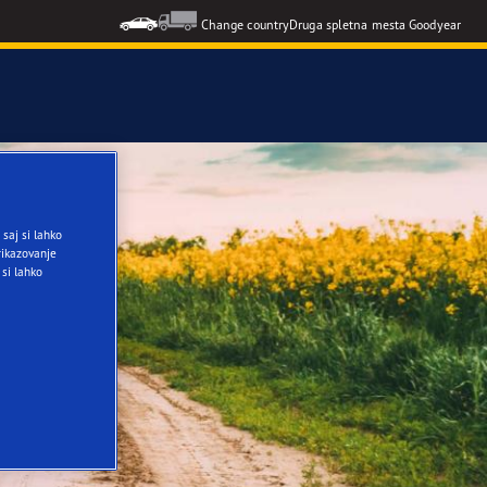
Change country
Druga spletna mesta Goodyear
F1 SuperSport
saj si lahko
formance 3
ikazovanje
 si lahko