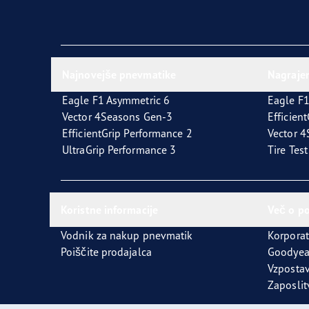
Najnovejše pnevmatike
Nagraje
Eagle F1 Asymmetric 6
Eagle F1
Vector 4Seasons Gen-3
Efficien
EfficientGrip Performance 2
Vector 
UltraGrip Performance 3
Tire Tes
Koristne informacije
Več o p
Vodnik za nakup pnevmatik
Korporat
Poiščite prodajalca
Goodyea
Vzpostav
Zaposlit