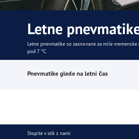
Skrb za pnevmatike
Prihodnost električne mobilnosti
Ultr
Letne pnevmatik
Letne pnevmatike so zasnovane za mile vremenske ra
pod 7 °C.
Pnevmatike glede na letni čas
Stopite v stik z nami