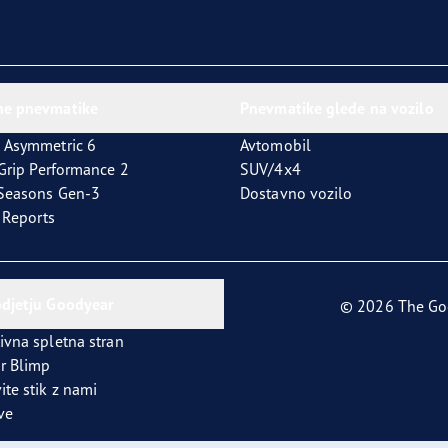
ne pnevmatike
Pnevmatike glede na vozilo
 Asymmetric 6
Avtomobil
tGrip Performance 2
SUV/4x4
4Seasons Gen-3
Dostavno vozilo
t Reports
odjetju Goodyear
© 2026 The Go
ivna spletna stran
r Blimp
ite stik z nami
ve