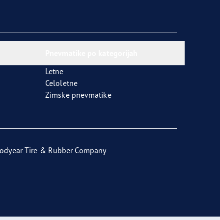
Pnevmatike po kategorijah
Letne
Celoletne
Zimske pnevmatike
odyear Tire & Rubber Company