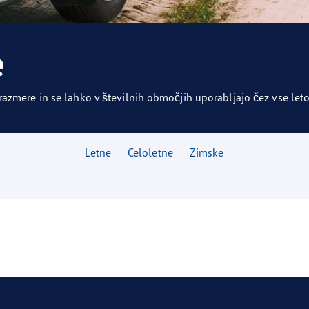
agrip Performance +
e
zmere in se lahko v številnih območjih uporabljajo čez vse leto
Letne
Celoletne
Zimske