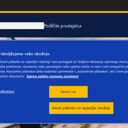
atikah
Zakaj Goodyear
Poiščite prodajalca
stitev in menjava pnevmatik
o pnevmatikah
Serija Eagle 
 izboljšujemo vašo izkušnjo.
Dovoli piškotke za najboljšo izkušnjo“ nam pomagate pri boljšem delovanju spletnega mesta, 
rvne pnevmatike
year RACING
UltraGrip Per
še preference, razumemo, kako uporabljate naše spletno mesto in nam s tem omogočite pr
ine. Nastavitve piškotkov lahko kadarkoli spremenite v „nastavitvah piškotkov“, več o tem pa
 našem dokumentu
Spletna politika varovanja zasebnosti
or 4Seasons GEN-3
piškotkov
Zavrni vse
e F1 Asymmetric 6
Dovoli piškotke za najboljšo izkušnjo
ientgrip Performance 2