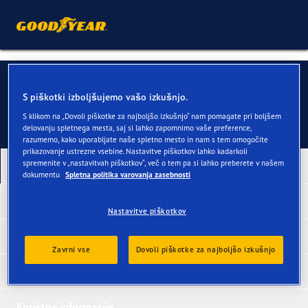
Stopite v stik z nami
S piškotki izboljšujemo vašo izkušnjo.
S klikom na „Dovoli piškotke za najboljšo izkušnjo“ nam pomagate pri boljšem
delovanju spletnega mesta, saj si lahko zapomnimo vaše preference,
razumemo, kako uporabljate naše spletno mesto in nam s tem omogočite
prikazovanje ustrezne vsebine. Nastavitve piškotkov lahko kadarkoli
spremenite v „nastavitvah piškotkov“, več o tem pa si lahko preberete v našem
Najnovejše pnevmatike
dokumentu
Spletna politika varovanja zasebnosti
Nagrajene pnevmatike
Nastavitve piškotkov
Pnevmatike glede na vozilo
Zavrni vse
Dovoli piškotke za najboljšo izkušnjo
Pnevmatike po kategorijah
Koristne informacije