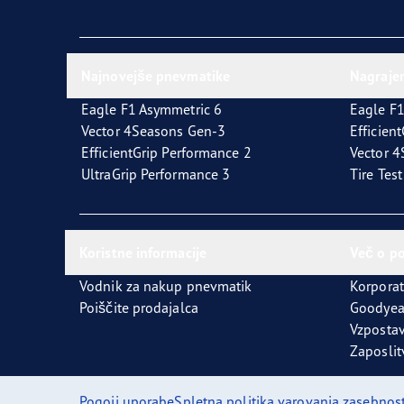
Najnovejše pnevmatike
Nagraje
Eagle F1 Asymmetric 6
Eagle F1
Vector 4Seasons Gen-3
Efficien
EfficientGrip Performance 2
Vector 
UltraGrip Performance 3
Tire Tes
Koristne informacije
Več o p
Vodnik za nakup pnevmatik
Korporat
Poiščite prodajalca
Goodyea
Vzpostav
Zaposlit
Pogoji uporabe
Spletna politika varovanja zasebnost