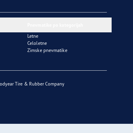
Pnevmatike po kategorijah
Letne
Celoletne
Zimske pnevmatike
odyear Tire & Rubber Company