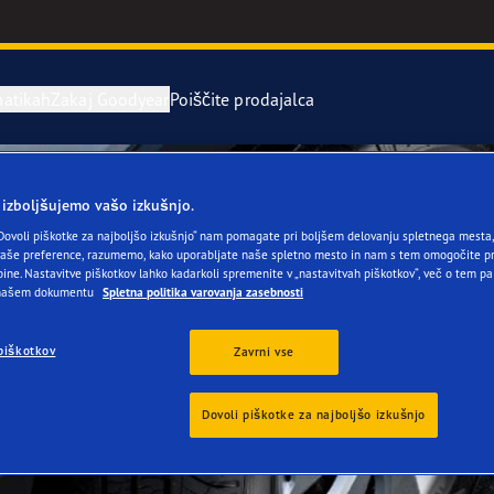
atikah
Zakaj Goodyear
Poiščite prodajalca
stitev in menjava pnevmatik
o pnevmatikah
Serija Eagle 
 izboljšujemo vašo izkušnjo.
Dovoli piškotke za najboljšo izkušnjo“ nam pomagate pri boljšem delovanju spletnega mesta, 
rvne pnevmatike
year RACING
UltraGrip Per
še preference, razumemo, kako uporabljate naše spletno mesto in nam s tem omogočite pr
ine. Nastavitve piškotkov lahko kadarkoli spremenite v „nastavitvah piškotkov“, več o tem pa
 našem dokumentu
Spletna politika varovanja zasebnosti
or 4Seasons GEN-3
piškotkov
Zavrni vse
e F1 Asymmetric 6
Dovoli piškotke za najboljšo izkušnjo
ientgrip Performance 2