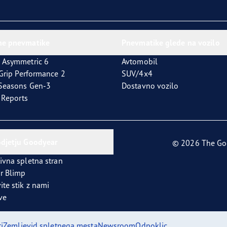
ne pnevmatike
Pnevmatike glede na vozilo
 Asymmetric 6
Avtomobil
tGrip Performance 2
SUV/4x4
4Seasons Gen-3
Dostavno vozilo
t Reports
odjetju Goodyear
© 2026 The Go
ivna spletna stran
r Blimp
ite stik z nami
ve
i
Zemljevid spletnega mesta
Newsroom
Odpoklic