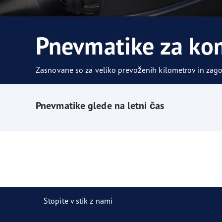
Skrb za pnevmatike
Prihodnost električne mobilnosti
Ultr
Pnevmatike za ko
Zasnovane so za veliko prevoženih kilometrov in zago
Pnevmatike glede na letni čas
Stopite v stik z nami