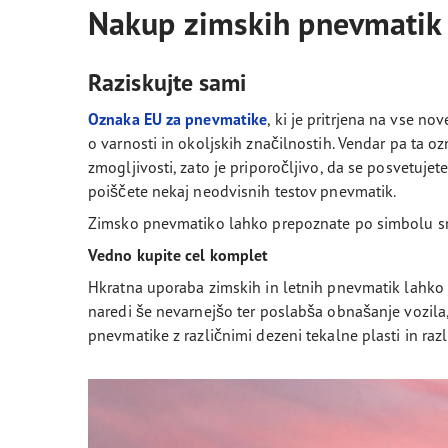
Nakup zimskih pnevmatik
Raziskujte sami
Oznaka EU za pnevmatike
, ki je pritrjena na vse no
o varnosti in okoljskih značilnostih. Vendar pa ta 
zmogljivosti, zato je priporočljivo, da se posvetuje
poiščete nekaj neodvisnih testov pnevmatik.
Zimsko pnevmatiko lahko prepoznate po simbolu sn
Vedno kupite cel komplet
Hkratna uporaba zimskih in letnih pnevmatik lahko
naredi še nevarnejšo ter poslabša obnašanje vozila,
pnevmatike z različnimi dezeni tekalne plasti in raz