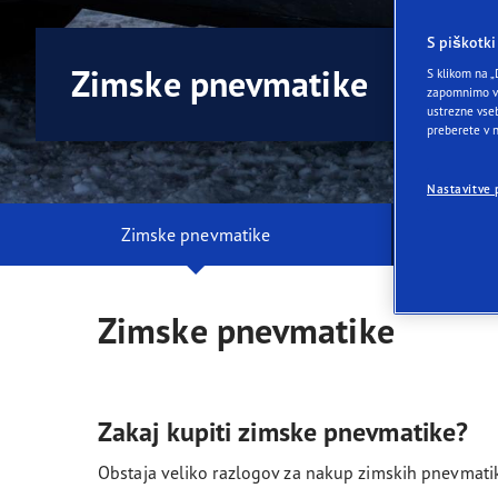
Skrb za pnevmatike
Prihodnost električne mobilnosti
Ultr
S piškotki
Zimske pnevmatike
S klikom na „
zapomnimo va
ustrezne vseb
preberete v
Nastavitve 
Zimske pnevmatike
Zimske pnevmatike
Zakaj kupiti zimske pnevmatike?
Obstaja veliko razlogov za nakup zimskih pnevmati