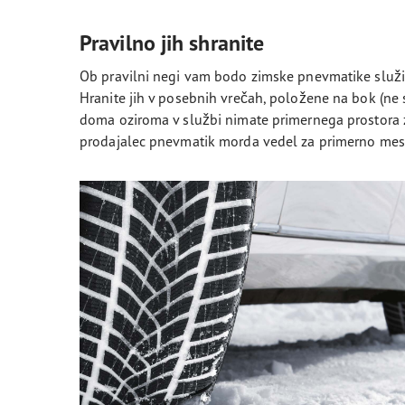
Pravilno jih shranite
Ob pravilni negi vam bodo zimske pnevmatike služi
Hranite jih v posebnih vrečah, položene na bok (ne s
doma oziroma v službi nimate primernega prostora 
prodajalec pnevmatik morda vedel za primerno mest