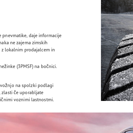
ve pnevmatike, daje informacije
oznaka ne zajema zimskih
te z lokalnim prodajalcem in
ežinke (3PMSF) na bočnici.
 vožnjo na spolzki podlagi
 zlasti če uporabljate
ličnimi voznimi lastnostmi.