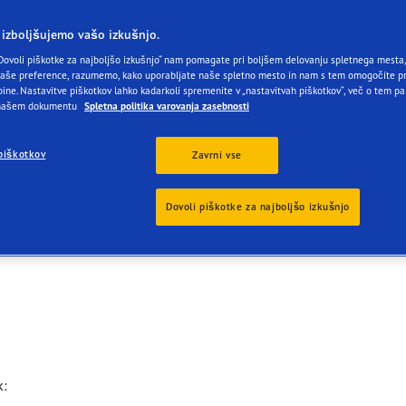
agrip Performance +
 izboljšujemo vašo izkušnjo.
Dovoli piškotke za najboljšo izkušnjo“ nam pomagate pri boljšem delovanju spletnega mesta, 
še preference, razumemo, kako uporabljate naše spletno mesto in nam s tem omogočite pr
ine. Nastavitve piškotkov lahko kadarkoli spremenite v „nastavitvah piškotkov“, več o tem pa
 našem dokumentu
Spletna politika varovanja zasebnosti
piškotkov
Zavrni vse
Letne pnevmatike za osebna vozila
Dovoli piškotke za najboljšo izkušnjo
k: