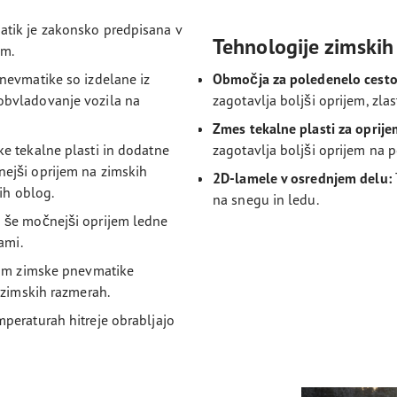
tik je zakonsko predpisana v
Tehnologije zimskih
em.
evmatike so izdelane iz
Območja za poledenelo cest
obvladovanje vozila na
zagotavlja boljši oprijem, zla
Zmes tekalne plasti za oprij
e tekalne plasti in dodatne
zagotavlja boljši oprijem na p
ejši oprijem na zimskih
2D-lamele v osrednjem delu:
nih oblog.
na snegu in ledu.
 še močnejši oprijem ledne
ami.
jim zimske pnevmatike
 zimskih razmerah.
mperaturah hitreje obrabljajo