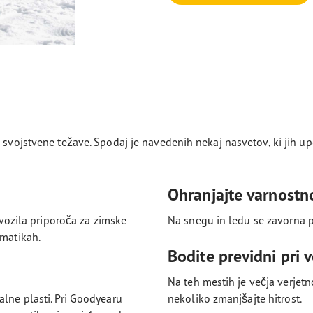
 svojstvene težave. Spodaj je navedenih nekaj nasvetov, ki jih up
Ohranjajte varnostn
c vozila priporoča za zimske
Na snegu in ledu se zavorna p
vmatikah.
Bodite previdni pri 
Na teh mestih je večja verjetn
alne plasti. Pri Goodyearu
nekoliko zmanjšajte hitrost.