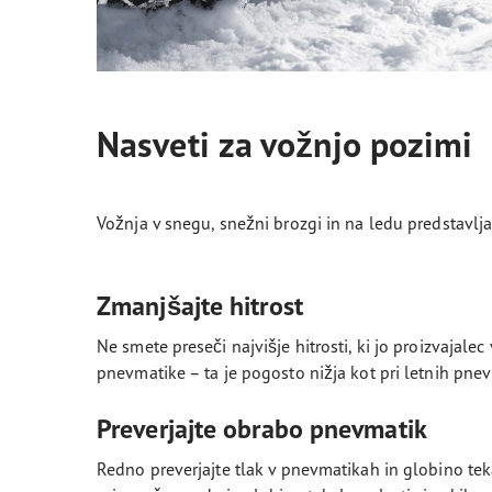
Nasveti za vožnjo pozimi
Vožnja v snegu, snežni brozgi in na ledu predstavlja
Zmanjšajte hitrost
Ne smete preseči najvišje hitrosti, ki jo proizvajale
pnevmatike – ta je pogosto nižja kot pri letnih pne
Preverjajte obrabo pnevmatik
Redno preverjajte tlak v pnevmatikah in globino tek