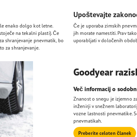
Upoštevajte zakono
le enako dolgo kot letne.
Če je uporaba zimskih pnevma
toječe na tekalni plasti). Če
jih morate namestiti. Prav ta
za shranjevanje pnevmatik, bo
uporabljati v določenih obdobj
o za shranjevanje.
Goodyear razis
Več informacij o sodobn
Znanost o snegu je izjemno z
inženirji v snežnem laboratori
vozne lastnosti pnevmatike. S
pnevmatikah.
Preberite celoten članek