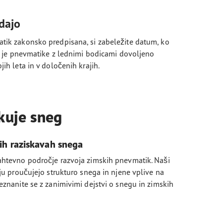
dajo
tik zakonsko predpisana, si zabeležite datum, ko
ko je pnevmatike z lednimi bodicami dovoljeno
ih leta in v določenih krajih.
kuje sneg
ih raziskavah snega
ahtevno področje razvoja zimskih pnevmatik. Naši
ju proučujejo strukturo snega in njene vplive na
eznanite se z zanimivimi dejstvi o snegu in zimskih