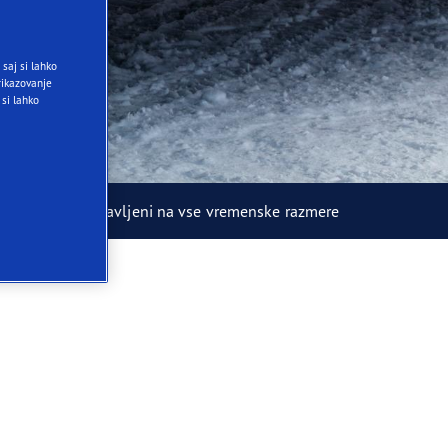
saj si lahko
ikazovanje
 si lahko
Bodite pripravljeni na vse vremenske razmere