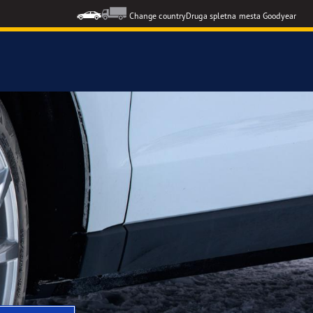
Change country
Druga spletna mesta Goodyear
F1 SuperSport
formance 3