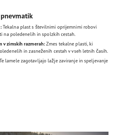
 pnevmatik
o:
Tekalna plast s številnimi oprijemnimi robovi
sti na poledenelih in spolzkih cestah.
em v zimskih razmerah:
Zmes tekalne plasti, ki
oledenelih in zasneženih cestah v vseh letnih časih.
Te lamele zagotavljajo lažje zaviranje in speljevanje