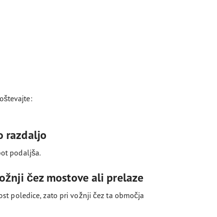
oštevajte:
o razdaljo
ot podaljša.
vožnji čez mostove ali prelaze
ost poledice, zato pri vožnji čez ta območja