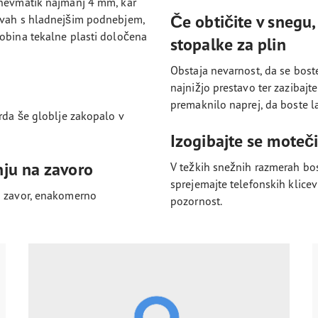
pnevmatik najmanj 4 mm, kar
Če obtičite v snegu,
žavah s hladnejšim podnebjem,
lobina tekalne plasti določena
stopalke za plin
Obstaja nevarnost, da se boste
najnižjo prestavo ter zazibajte
premaknilo naprej, da boste la
orda še globlje zakopalo v
Izogibajte se mote
nju na zavoro
V težkih snežnih razmerah bo
sprejemajte telefonskih klicev
u zavor, enakomerno
pozornost.