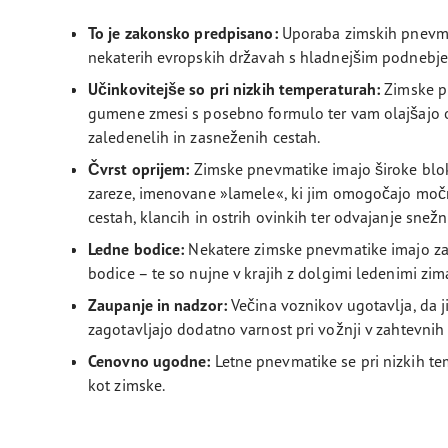
To je zakonsko predpisano:
Uporaba zimskih pnevma
nekaterih evropskih državah s hladnejšim podnebj
Učinkovitejše so pri nizkih temperaturah:
Zimske pn
gumene zmesi s posebno formulo ter vam olajšajo 
zaledenelih in zasneženih cestah.
Čvrst oprijem:
Zimske pnevmatike imajo široke blok
zareze, imenovane »lamele«, ki jim omogočajo močn
cestah, klancih in ostrih ovinkih ter odvajanje snež
Ledne bodice:
Nekatere zimske pnevmatike imajo za
bodice – te so nujne v krajih z dolgimi ledenimi zim
Zaupanje in nadzor:
Večina voznikov ugotavlja, da 
zagotavljajo dodatno varnost pri vožnji v zahtevnih
Cenovno ugodne:
Letne pnevmatike se pri nizkih te
kot zimske.