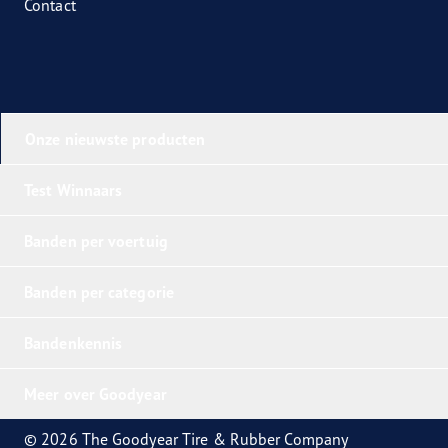
Contact
Onze nieuwste producten
Test Winnaars
Banden per voertuig
Banden per categorie
Bandenkennis
Meer over Goodyear
© 2026 The Goodyear Tire & Rubber Company