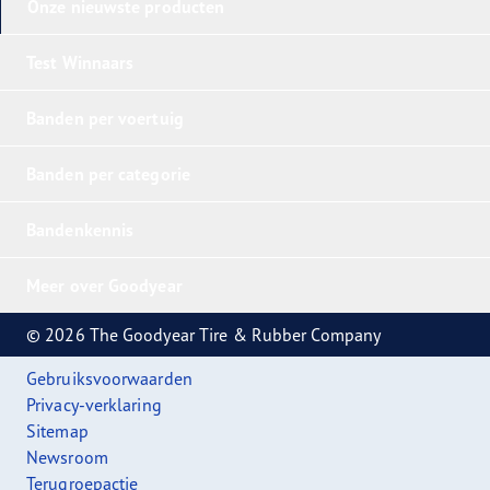
Onze nieuwste producten
Test Winnaars
Banden per voertuig
Banden per categorie
Bandenkennis
Meer over Goodyear
© 2026 The Goodyear Tire & Rubber Company
Gebruiksvoorwaarden
Privacy-verklaring
Sitemap
Newsroom
Terugroepactie