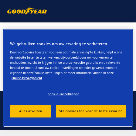
All Season banden voor
Peugeot 108 kopen
We gebruiken cookies om uw ervaring te verbeteren.
Door op ‘Cookies toestaan voor een optimale ervaring’ te klikken, helpt u ons
de website beter te laten werken, bijvoorbeeld door uw voorkeuren te
onthouden, inzicht te krijgen in hoe u onze website gebruikt en u relevante
inhoud te tonen. U kunt uw cookie-instellingen op ieder gewenst moment
wijzigen in onze ‘cookie-instellingen’ of meer informatie vinden in onze
Online Privacybeleid
Cookie-instellingen
Contact
Alles afwijzen
Sta cookies toe voor de beste ervaring