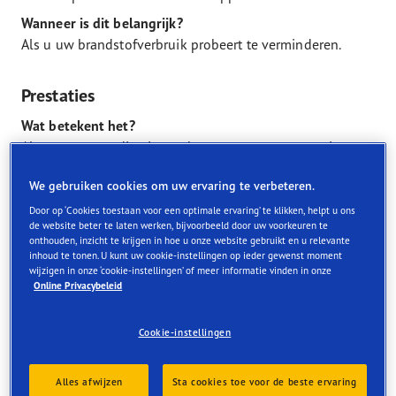
Wanneer is dit belangrijk?
Als u uw brandstofverbruik probeert te verminderen.
Prestaties
Wat betekent het?
Algemene term die eigenschappen van een voertuig
beschrijft zoals remmen, accelereren, handling en tractie.
We gebruiken cookies om uw ervaring te verbeteren.
Wanneer is dit belangrijk?
Door op ‘Cookies toestaan voor een optimale ervaring’ te klikken, helpt u ons
Altijd.
de website beter te laten werken, bijvoorbeeld door uw voorkeuren te
onthouden, inzicht te krijgen in hoe u onze website gebruikt en u relevante
inhoud te tonen. U kunt uw cookie-instellingen op ieder gewenst moment
Handling
wijzigen in onze ‘cookie-instellingen’ of meer informatie vinden in onze
Online Privacybeleid
Wat betekent het?
Hoe een band reageert op het nemen van bochten en
Cookie-instellingen
remmen.
Wanneer is dit belangrijk?
Alles afwijzen
Sta cookies toe voor de beste ervaring
Altijd.