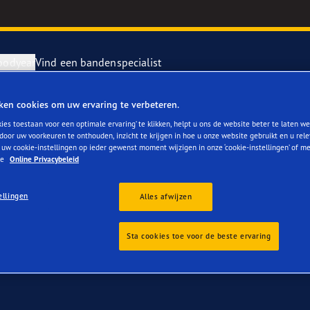
oodyear
Vind een bandenspecialist
ken cookies om uw ervaring te verbeteren.
n voor Peugeot 2008
repareren en vervangen van je banden
ientgrip Performance 2
ies toestaan voor een optimale ervaring’ te klikken, helpt u ons de website beter te laten we
door uw voorkeuren te onthouden, inzicht te krijgen in hoe u onze website gebruikt en u rel
 uw cookie-instellingen op ieder gewenst moment wijzigen in onze ‘cookie-instellingen’ of m
rvebanden
or 4Seasons GEN-3
ze
Online Privacybeleid
ellingen
e F1 SuperSport
Alles afwijzen
year RACING
Sta cookies toe voor de beste ervaring
e F1 Asymmetric 6