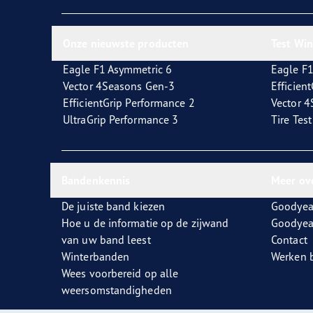
Zorg dragen voor je banden
Goodyear Blimp
Ultr
Onze nieuwste producten
Test Wi
Eagle F1 Asymmetric 6
Eagle F1
Vector 4Seasons Gen-3
Efficien
EfficientGrip Performance 2
Vector 
UltraGrip Performance 3
Tire Tes
Bandenkennis
Meer ov
De juiste band kiezen
Goodyea
Hoe u de informatie op de zijwand
Goodyea
van uw band leest
Contact
Winterbanden
Werken b
Wees voorbereid op alle
weersomstandigheden