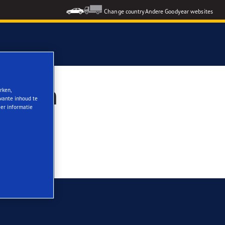
Change country
Andere Goodyear websites
 kopen
rken,
evante inhoud te
eer informatie