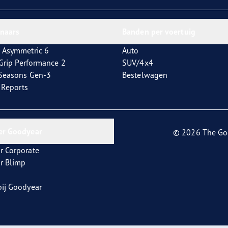
aGrip Performance 3
nnaars
Banden per voertuig
 Asymmetric 6
Auto
tGrip Performance 2
SUV/4x4
4Seasons Gen-3
Bestelwagen
t Reports
er Goodyear
© 2026 The Go
r Corporate
r Blimp
ij Goodyear