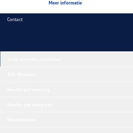
Meer informatie
Contact
Onze nieuwste producten
Test Winnaars
Banden per voertuig
Banden per categorie
Bandenkennis