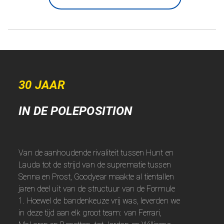
30 JAAR
IN DE POLEPOSITION
Van de aanhoudende rivaliteit tussen Hunt en
Lauda tot de strijd van de suprematie tussen
Senna en Prost, Goodyear maakte al tientallen
jaren deel uit van de structuur van de Formule
1. Hoewel de bandenkeuze vrij was, leverden we
in deze tijd aan elk groot team: van Ferrari,