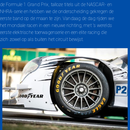
de Formule 1 Grand Prix, talloze titels uit de NASCAR- en
NHRA-serie en hebben we de onderscheiding gekregen de
eerste band op de maan te zijn. Vandaag de dag rijden we
het mondiale racen in een nieuwe richting, met 's werelds
eerste elektrische toerwagenserie en een elite racing die
zich zowel op als buiten het circuit bewijst.