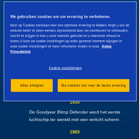
De eerste Super Bowl vond plaats in Los
Angeles. Goodyear Blimp Columbia biedt live
We gebruiken cookies om uw ervaring te verbeteren.
tv-verslaggeving.
Door op ‘Cookies toestaan voor een optimale ervaring’ te klikken, helpt u ons de
website beter te laten werken, bijvoorbeeld door uw voorkeuren te onthouden,
1973
inzicht te krijgen in hoe u onze website gebruikt en u relevante inhoud te
tonen. U kunt uw cookie-instellingen op ieder gewenst moment wijzigen in
Europa maakt zijn debuut op Le Mans.
onze ‘cookie-instellingen’ of meer informatie vinden in onze
Online
Privacybeleid
1989
Een enorme aardbeving treft San Francisco.
Cookie-instellingen
De Columbia - die de derde wedstrijd van het
wereldkampioenschap honkbal filmt - biedt
Alles afwijzen
Sta cookies toe voor de beste ervaring
cruciale ondersteuning bij de hulpverlening.
1930
De Goodyear Blimp Defender werd het eerste
luchtschip ter wereld met een verlicht scherm.
1965