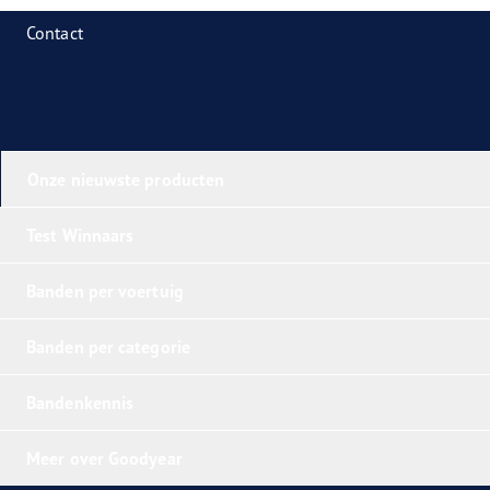
Contact
Onze nieuwste producten
Test Winnaars
Banden per voertuig
Banden per categorie
Bandenkennis
Meer over Goodyear