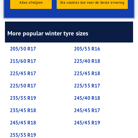
extra cuts in the tread called ‘sipes’. These provide extra
Alles afwijzen
Sta cookies toe voor de beste ervaring
bite to grip winter roads, hills and sharp corners, and
remove build-ups of snow.
More popular winter tyre sizes
205/50 R17
205/55 R16
215/60 R17
225/40 R18
225/45 R17
225/45 R18
225/50 R17
225/55 R17
235/35 R19
245/40 R18
235/45 R18
245/45 R17
245/45 R18
245/45 R19
255/35 R19