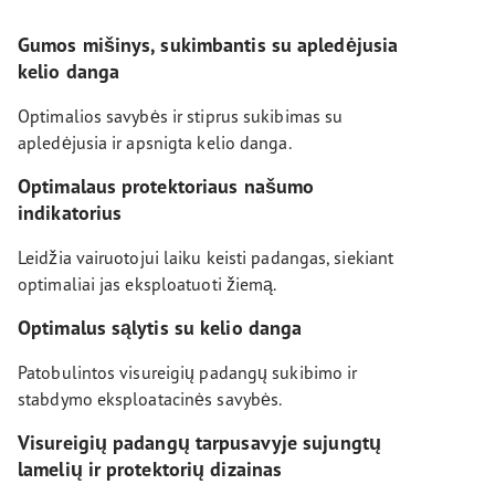
Gumos mišinys, sukimbantis su apledėjusia
kelio danga
Optimalios savybės ir stiprus sukibimas su
apledėjusia ir apsnigta kelio danga.
Optimalaus protektoriaus našumo
indikatorius
Leidžia vairuotojui laiku keisti padangas, siekiant
optimaliai jas eksploatuoti žiemą.
Optimalus sąlytis su kelio danga
Patobulintos visureigių padangų sukibimo ir
stabdymo eksploatacinės savybės.
Visureigių padangų tarpusavyje sujungtų
lamelių ir protektorių dizainas