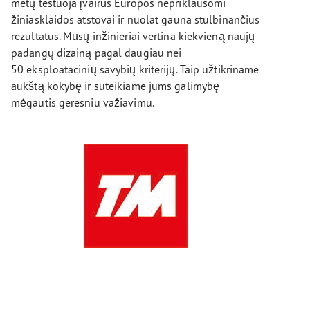
metų testuoja įvairūs Europos nepriklausomi
žiniasklaidos atstovai ir nuolat gauna stulbinančius
rezultatus. Mūsų inžinieriai vertina kiekvieną naujų
padangų dizainą pagal daugiau nei
50 eksploatacinių savybių kriterijų. Taip užtikriname
aukštą kokybę ir suteikiame jums galimybę
mėgautis geresniu važiavimu.