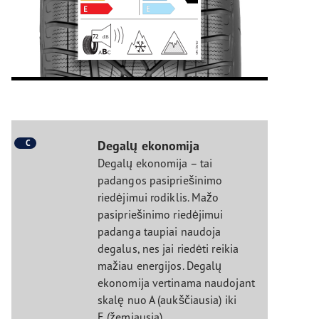
C
Degalų ekonomija
Degalų ekonomija – tai
padangos pasipriešinimo
riedėjimui rodiklis. Mažo
pasipriešinimo riedėjimui
padanga taupiai naudoja
degalus, nes jai riedėti reikia
mažiau energijos. Degalų
ekonomija vertinama naudojant
skalę nuo A (aukščiausia) iki
E (žemiausia).