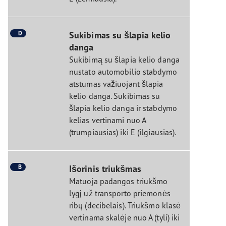
D
Sukibimas su šlapia kelio
danga
Sukibimą su šlapia kelio danga
nustato automobilio stabdymo
atstumas važiuojant šlapia
kelio danga. Sukibimas su
šlapia kelio danga ir stabdymo
kelias vertinami nuo A
(trumpiausias) iki E (ilgiausias).
B
Išorinis triukšmas
Matuoja padangos triukšmo
lygį už transporto priemonės
ribų (decibelais). Triukšmo klasė
vertinama skalėje nuo A (tyli) iki