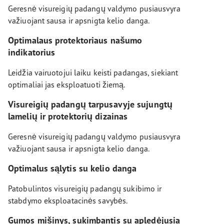
Geresnė visureigių padangų valdymo pusiausvyra
važiuojant sausa ir apsnigta kelio danga.
Optimalaus protektoriaus našumo
indikatorius
Leidžia vairuotojui laiku keisti padangas, siekiant
optimaliai jas eksploatuoti žiemą.
Visureigių padangų tarpusavyje sujungtų
lamelių ir protektorių dizainas
Geresnė visureigių padangų valdymo pusiausvyra
važiuojant sausa ir apsnigta kelio danga.
Optimalus sąlytis su kelio danga
Patobulintos visureigių padangų sukibimo ir
stabdymo eksploatacinės savybės.
Gumos mišinys, sukimbantis su apledėjusia