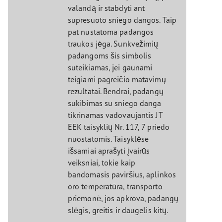
valandą ir stabdyti ant
supresuoto sniego dangos. Taip
pat nustatoma padangos
traukos jėga. Sunkvežimių
padangoms šis simbolis
suteikiamas, jei gaunami
teigiami pagreičio matavimų
rezultatai. Bendrai, padangų
sukibimas su sniego danga
tikrinamas vadovaujantis JT
EEK taisyklių Nr. 117, 7 priedo
nuostatomis. Taisyklėse
išsamiai aprašyti įvairūs
veiksniai, tokie kaip
bandomasis paviršius, aplinkos
oro temperatūra, transporto
priemonė, jos apkrova, padangų
slėgis, greitis ir daugelis kitų.