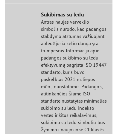
Sukibimas su ledu
Antras naujas varveklio
simbolis nurodo, kad padangos
stabdymo atstumas važiuojant
apledėjusia kelio danga yra
trumpesnis. Informacija apie
padangos sukibimo su ledu
efektyvumą pagrįsta ISO 19447
standarto, kuris buvo
paskelbtas 2021 m. liepos
mėn., nuostatomis. Padangos,
atitinkančios šiame ISO
standarte nustatytas minimalias
sukibimo su ledu indekso
vertes ir kitus reikalavimus,
sukibimo su ledu simboliu bus
žymimos naujosiose C1 klasės