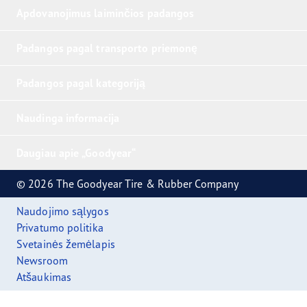
Apdovanojimus laiminčios padangos
Padangos pagal transporto priemonę
Padangos pagal kategoriją
Naudinga informacija
Daugiau apie „Goodyear“
© 2026 The Goodyear Tire & Rubber Company
Naudojimo sąlygos
Privatumo politika
Svetainės žemėlapis
Newsroom
Atšaukimas