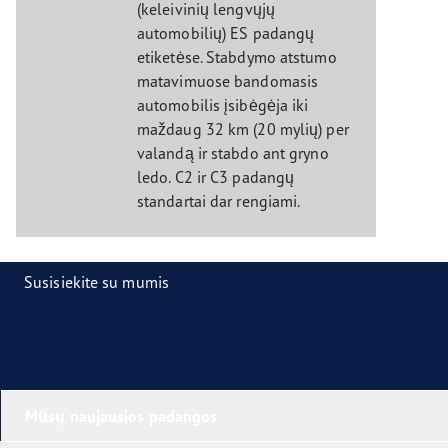
(keleivinių lengvųjų
automobilių) ES padangų
etiketėse. Stabdymo atstumo
matavimuose bandomasis
automobilis įsibėgėja iki
maždaug 32 km (20 mylių) per
valandą ir stabdo ant gryno
ledo. C2 ir C3 padangų
standartai dar rengiami.
Susisiekite su mumis
Mūsų naujausios padangos