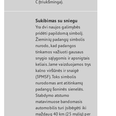
C (triukšminga).
Sukibimas su sniegu
Yra dvi naujos galimybės
pridėti papildomą simbolį.
Žieminių padangų simbolis
nurodo, kad padangos
tinkamos važiuoti gausaus
snygio sąlygomis ir apsnigtais
keliais. Jame vaizduojamos trys
kalno viršūnės ir snaigė
(3PMSF). Toks simbolis
nurodomas ant atitinkamų
padangų šoninės sienelės.
Stabdymo atstumo
matavimuose bandomasis
automobilis turi įsibėgėti iki
maždaug 40 km (25 mylių) per