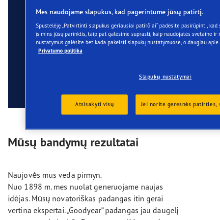
Mes naudojame slapukus, kad pagerintume jūsų patirtį.
Spustelėję „Patvirtinti slapukus geriausiai patirčiai“ padėsite pasirūpinti, kad 
įsimins jūsų parinktis, taip pat galėsime suprasti, kaip naudojatės svetaine ir 
nustatymus galėsite bet kada pakeisti slapukų nustatymuose, o daugiau apie
Privatumo politika
Slapukų nustatymai
Atsisakyti visų
Jei norite geresnės patirties,
Mūsų bandymų rezultatai
Naujovės mus veda pirmyn.
Nuo 1898 m. mes nuolat generuojame naujas
idėjas. Mūsų novatoriškas padangas itin gerai
vertina ekspertai. „Goodyear“ padangas jau daugelį