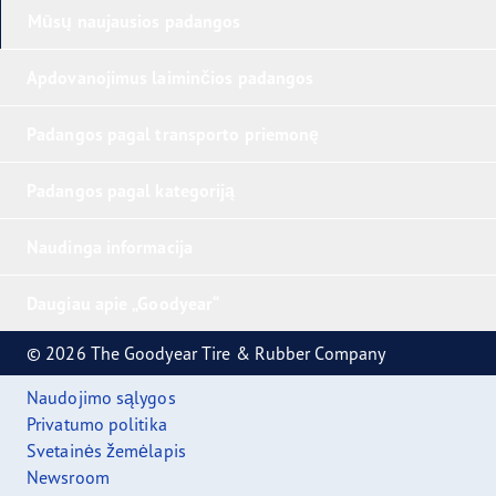
Mūsų naujausios padangos
Apdovanojimus laiminčios padangos
Padangos pagal transporto priemonę
Padangos pagal kategoriją
Naudinga informacija
Daugiau apie „Goodyear“
© 2026 The Goodyear Tire & Rubber Company
Naudojimo sąlygos
Privatumo politika
Svetainės žemėlapis
Newsroom