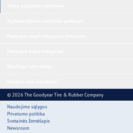
Mūsų naujausios padangos
Apdovanojimus laiminčios padangos
Padangos pagal transporto priemonę
Padangos pagal kategoriją
Naudinga informacija
Daugiau apie „Goodyear“
© 2026 The Goodyear Tire & Rubber Company
Naudojimo sąlygos
Privatumo politika
Svetainės žemėlapis
Newsroom