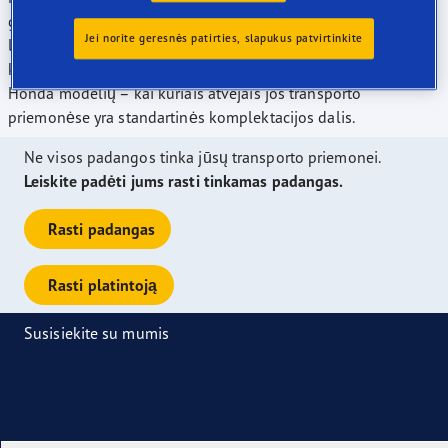
gavo apdovanojimus, o mes esame šiandieninės rinkos
Jei norite geresnės patirties, slapukus patvirtinkite
lyderiai pagal padangų dydžių, įvertintų Europos padangų "A"
klase, skaičių. Mūsų padangas galima montuoti daugumai
Honda modelių – kai kuriais atvejais jos transporto
priemonėse yra standartinės komplektacijos dalis.
Ne visos padangos tinka jūsų transporto priemonei.
Leiskite padėti jums rasti tinkamas padangas.
Rasti padangas
Rasti platintoją
Susisiekite su mumis