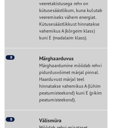
veeretakistusega rehv on
kütusesäästlikum, kuna kulutab
veeremiseks vähem energiat.
Kütusesäästlikkust hinnatakse
vahemikus A (kõrgeim klass)
kuni E (madalaim klass).
B
Märghaarduvus
Märghaardumine mõõdab rehvi
pidurdusvõimet märjal pinnal.
Haarduvust märjal teel
hinnatakse vahemikus A (lühim
peatumisteekond) kuni E (pikim
peatumisteekond).
B
Välismüra
Mõõdab rehvi mürataset