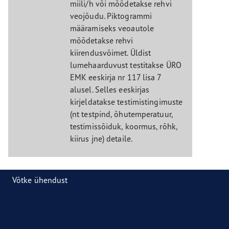
miili/h või mõõdetakse rehvi
veojõudu. Piktogrammi
määramiseks veoautole
mõõdetakse rehvi
kiirendusvõimet. Üldist
lumehaarduvust testitakse ÜRO
EMK eeskirja nr 117 lisa 7
alusel. Selles eeskirjas
kirjeldatakse testimistingimuste
(nt testpind, õhutemperatuur,
testimissõiduk, koormus, rõhk,
kiirus jne) detaile.
Võtke ühendust