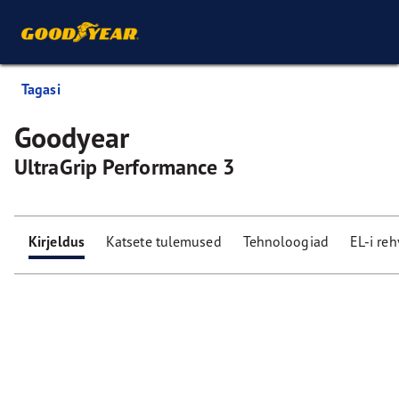
Tagasi
Goodyear
UltraGrip Performance 3
Kirjeldus
Katsete tulemused
Tehnoloogiad
EL-i re