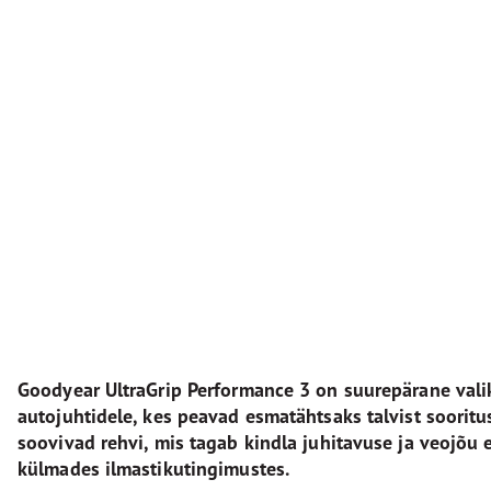
Goodyear UltraGrip Performance 3 on suurepärane vali
autojuhtidele, kes peavad esmatähtsaks talvist sooritus
soovivad rehvi, mis tagab kindla juhitavuse ja veojõu 
külmades ilmastikutingimustes.