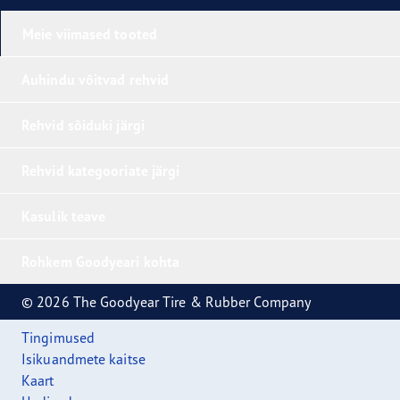
Meie viimased tooted
Auhindu võitvad rehvid
Rehvid sõiduki järgi
Rehvid kategooriate järgi
Kasulik teave
Rohkem Goodyeari kohta
© 2026 The Goodyear Tire & Rubber Company
Tingimused
Isikuandmete kaitse
Kaart