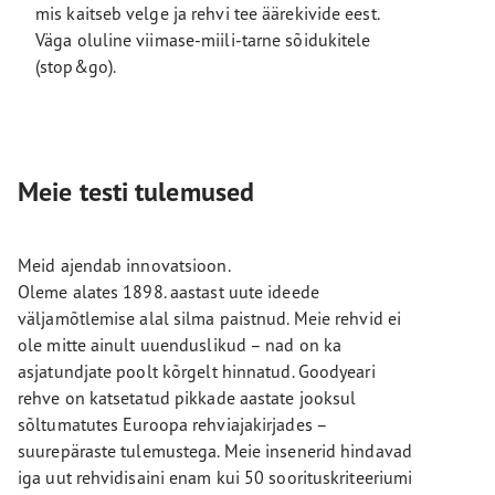
mis kaitseb velge ja rehvi tee äärekivide eest.
Väga oluline viimase-miili-tarne sõidukitele
(stop&go).
Meie testi tulemused
Meid ajendab innovatsioon.
Oleme alates 1898. aastast uute ideede
väljamõtlemise alal silma paistnud. Meie rehvid ei
ole mitte ainult uuenduslikud – nad on ka
asjatundjate poolt kõrgelt hinnatud. Goodyeari
rehve on katsetatud pikkade aastate jooksul
sõltumatutes Euroopa rehviajakirjades –
suurepäraste tulemustega. Meie insenerid hindavad
iga uut rehvidisaini enam kui 50 soorituskriteeriumi