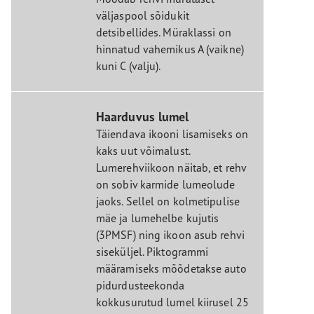
väljaspool sõidukit
detsibellides. Müraklassi on
hinnatud vahemikus A (vaikne)
kuni C (valju).
Haarduvus lumel
Täiendava ikooni lisamiseks on
kaks uut võimalust.
Lumerehviikoon näitab, et rehv
on sobiv karmide lumeolude
jaoks. Sellel on kolmetipulise
mäe ja lumehelbe kujutis
(3PMSF) ning ikoon asub rehvi
siseküljel. Piktogrammi
määramiseks mõõdetakse auto
pidurdusteekonda
kokkusurutud lumel kiirusel 25