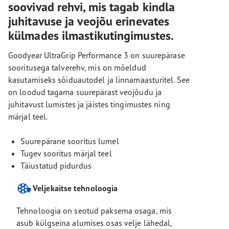
soovivad rehvi, mis tagab kindla
juhitavuse ja veojõu erinevates
külmades ilmastikutingimustes.
Goodyear UltraGrip Performance 3 on suurepärase
sooritusega talverehv, mis on mõeldud
kasutamiseks sõiduautodel ja linnamaasturitel. See
on loodud tagama suurepärast veojõudu ja
juhitavust lumistes ja jäistes tingimustes ning
märjal teel.
Suurepärane sooritus lumel
Tugev sooritus märjal teel
Täiustatud pidurdus
Veljekaitse tehnoloogia
Tehnoloogia on seotud paksema osaga, mis
asub külgseina alumises osas velje lähedal,