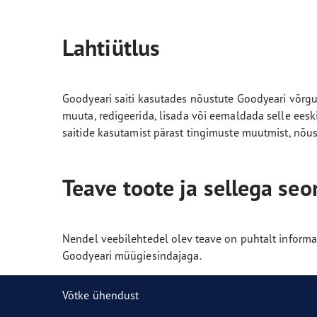
Rehvisõnastik
UltraGrip Arctic 2
Eagl
Lahtiütlus
Goodyeari saiti kasutades nõustute Goodyeari võrgup
muuta, redigeerida, lisada või eemaldada selle eesk
saitide kasutamist pärast tingimuste muutmist, nõu
Teave toote ja sellega se
Nendel veebilehtedel olev teave on puhtalt informa
Goodyeari müügiesindajaga.
Võtke ühendust