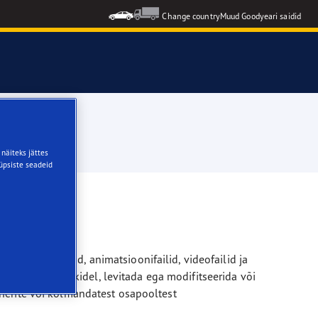
Change country
Muud Goodyeari saidid
3
näiteks jättes
küpsiste seadeid
fika, helifailid, animatsioonifailid, videofailid ja
rilistel eesmärkidel, levitada ega modifitseerida või
nerite või kolmandatest osapooltest