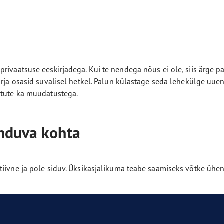
e F1 Asymmetric 6
rivaatsuse eeskirjadega. Kui te nendega nõus ei ole, siis ärge p
irja osasid suvalisel hetkel. Palun külastage seda lehekülge uue
stute ka muudatustega.
onduva kohta
tiivne ja pole siduv. Üksikasjalikuma teabe saamiseks võtke ühen