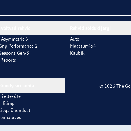
 võitvad rehvid
Rehvid sõiduki järgi
 Asymmetric 6
Auto
tGrip Performance 2
Maastur/4x4
4Seasons Gen-3
Kaubik
t Reports
Goodyeari kohta
© 2026 The Go
i ettevõte
r Blimp
eiega ühendust
võimalused