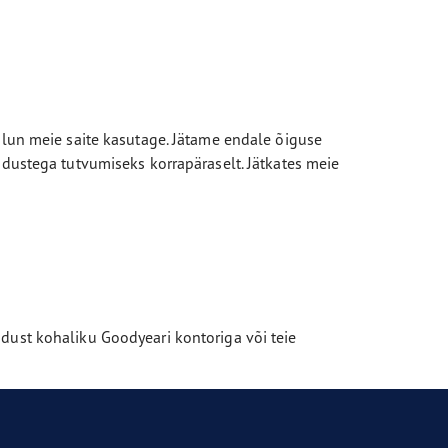
alun meie saite kasutage. Jätame endale õiguse
ndustega tutvumiseks korrapäraselt. Jätkates meie
dust kohaliku Goodyeari kontoriga või teie