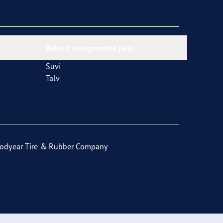
Rehvid kategooriate järgi
Suvi
Talv
odyear Tire & Rubber Company