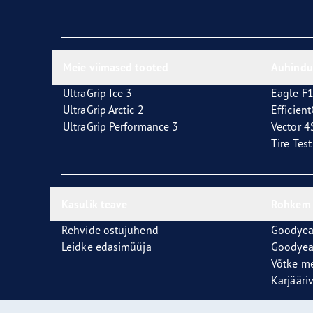
Meie viimased tooted
Auhindu
UltraGrip Ice 3
Eagle F1
UltraGrip Arctic 2
Efficien
UltraGrip Performance 3
Vector 
Tire Tes
Kasulik teave
Rohkem 
Rehvide ostujuhend
Goodyear
Leidke edasimüüja
Goodyea
Võtke m
Karjääri