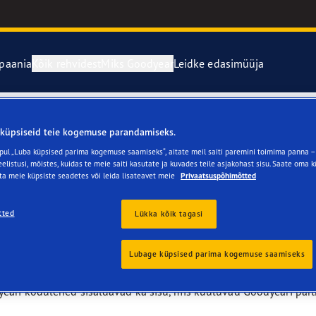
paania
Kõik rehvidest
Miks Goodyear
Leidke edasimüüja
ed
rehvide eest hoolitsemine
aGrip Performance 3
UltraGrip Ice 
küpsiseid teie kogemuse parandamiseks.
pul „Luba küpsised parima kogemuse saamiseks“, aitate meil saiti paremini toimima panna – 
ide parandamine ja vahetamine
tromobiilsuse tulevikku
elistusi, mõistes, kuidas te meie saiti kasutate ja kuvades teile asjakohast sisu. Saate oma 
ta meie küpsiste seadetes või leida lisateavet meie
Privaatsuspõhimõtted
e F1 Supersport tootevalikut
tted
Lükka kõik tagasi
year Blimp
Lubage küpsised parima kogemuse saamiseks
kaitstud. Kõik Goodyeari lehekülgedel olevad tekstid, pildid, graa
use ja teiste teabeomandi kaitsete alla. Seda ei tohi kasutada ä
year RACING
eari kodulehed sisaldavad ka sisu, mis kuuluvad Goodyeari part