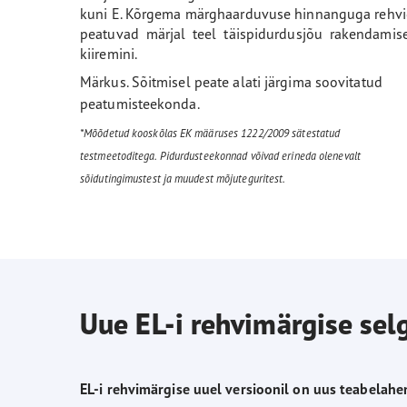
kuni E. Kõrgema märghaarduvuse hinnanguga rehv
peatuvad märjal teel täispidurdusjõu rakendamis
kiiremini.
Märkus. Sõitmisel peate alati järgima soovitatud
peatumisteekonda.
*Mõõdetud kooskõlas EK määruses 1222/2009 sätestatud
testmeetoditega. Pidurdusteekonnad võivad erineda olenevalt
sõidutingimustest ja muudest mõjuteguritest.
Uue EL-i rehvimärgise sel
EL-i rehvimärgise uuel versioonil on uus teabelahe