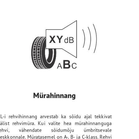
Mürahinnang
L-i rehvihinnang arvestab ka sõidu ajal tekkivat
älist rehvimüra. Kui valite hea mürahinnanguga
rehvi, vähendate sõidumõju ümbritsevale
eskkonnale. Müratasemel on A-, B- ja C-klass. Rehvi