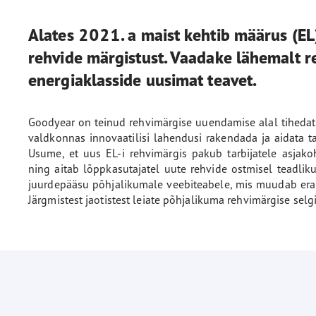
Alates 2021. a maist kehtib määrus (
rehvide märgistust. Vaadake lähemalt r
energiaklasside uusimat teavet.
Goodyear on teinud rehvimärgise uuendamise alal tihedat
valdkonnas innovaatilisi lahendusi rakendada ja aidata ta
Usume, et uus EL-i rehvimärgis pakub tarbijatele asjako
ning aitab lõppkasutajatel uute rehvide ostmisel teadlik
juurdepääsu põhjalikumale veebiteabele, mis muudab era- j
Järgmistest jaotistest leiate põhjalikuma rehvimärgise selgi