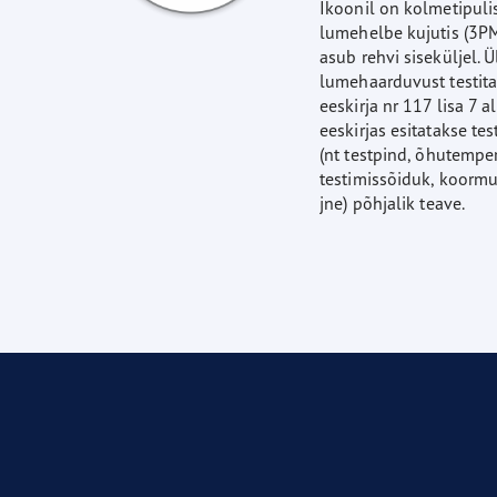
Ikoonil on kolmetipuli
lumehelbe kujutis (3P
asub rehvi siseküljel. Ü
lumehaarduvust testi
eeskirja nr 117 lisa 7 a
eeskirjas esitatakse te
(nt testpind, õhutemper
testimissõiduk, koormus
jne) põhjalik teave.