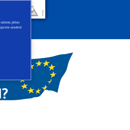
näiteks jättes
küpsiste seadeid
d?