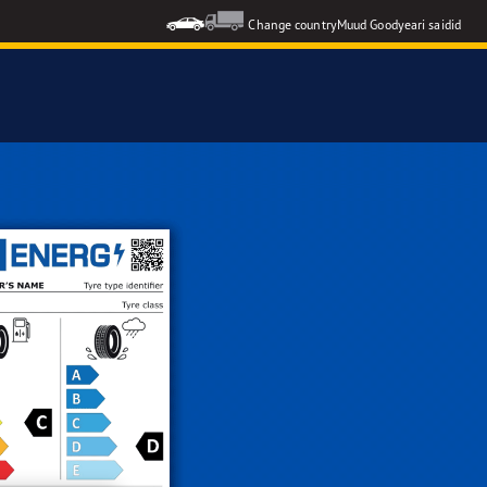
Change country
Muud Goodyeari saidid
3