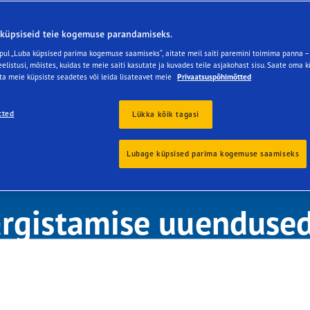
e F1 Asymmetric 6
küpsiseid teie kogemuse parandamiseks.
pul „Luba küpsised parima kogemuse saamiseks“, aitate meil saiti paremini toimima panna – 
elistusi, mõistes, kuidas te meie saiti kasutate ja kuvades teile asjakohast sisu. Saate oma 
ta meie küpsiste seadetes või leida lisateavet meie
Privaatsuspõhimõtted
tted
Lükka kõik tagasi
llised on EL-i rehvide
Lubage küpsised parima kogemuse saamiseks
rgistamise uuenduse