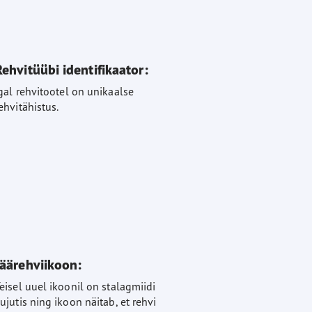
Rehvitüübi identifikaator:
gal rehvitootel on unikaalse
ehvitähistus.
Jäärehviikoon:
eisel uuel ikoonil on stalagmiidi
ujutis ning ikoon näitab, et rehvi