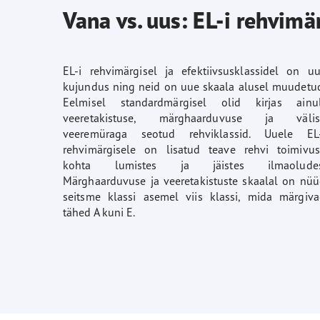
Vana vs. uus: EL-i rehvimä
EL-i rehvimärgisel ja efektiivsusklassidel on u
kujundus ning neid on uue skaala alusel muudetu
Eelmisel standardmärgisel olid kirjas ainul
veeretakistuse, märghaarduvuse ja välis
veeremüraga seotud rehviklassid. Uuele EL-
rehvimärgisele on lisatud teave rehvi toimivu
kohta lumistes ja jäistes ilmaoludes
Märghaarduvuse ja veeretakistuste skaalal on nü
seitsme klassi asemel viis klassi, mida märgiv
tähed A kuni E.