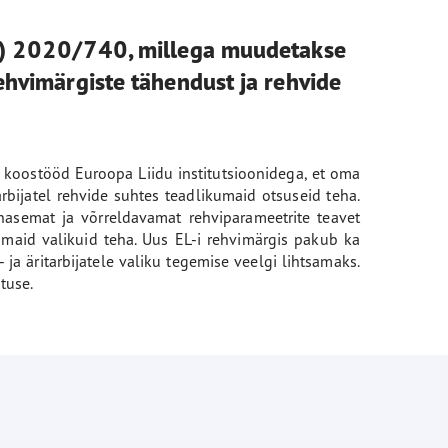
EL) 2020/740, millega muudetakse
ehvimärgiste tähendust ja rehvide
 koostööd Euroopa Liidu institutsioonidega, et oma
rbijatel rehvide suhtes teadlikumaid otsuseid teha.
hasemat ja võrreldavamat rehviparameetrite teavet
umaid valikuid teha. Uus EL-i rehvimärgis pakub ka
a äritarbijatele valiku tegemise veelgi lihtsamaks.
tuse.