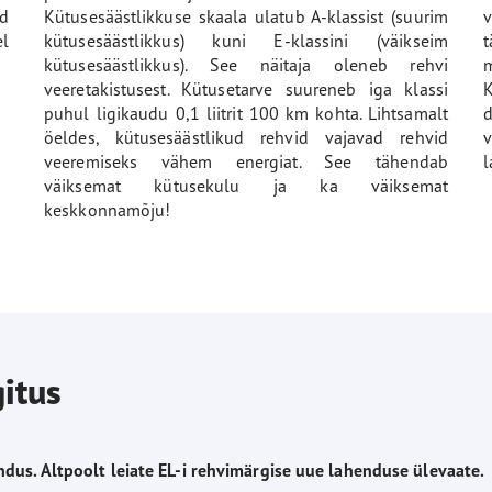
id
Kütusesäästlikkuse skaala ulatub A-klassist (suurim
el
kütusesäästlikkus) kuni E-klassini (väikseim
t
kütusesäästlikkus). See näitaja oleneb rehvi
m
veeretakistusest. Kütusetarve suureneb iga klassi
K
puhul ligikaudu 0,1 liitrit 100 km kohta. Lihtsamalt
d
öeldes, kütusesäästlikud rehvid vajavad rehvid
v
veeremiseks vähem energiat. See tähendab
l
väiksemat kütusekulu ja ka väiksemat
keskkonnamõju!
gitus
ndus. Altpoolt leiate EL-i rehvimärgise uue lahenduse ülevaate.