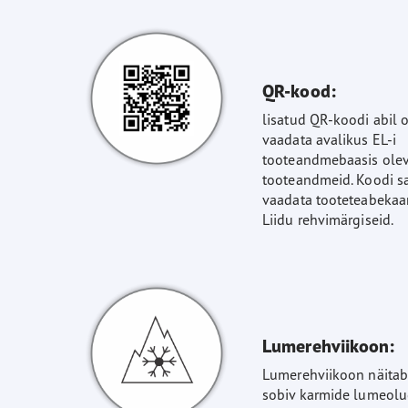
QR-kood:
lisatud QR-koodi abil o
vaadata avalikus EL-i
tooteandmebaasis ole
tooteandmeid. Koodi sa
vaadata tooteteabekaa
Liidu rehvimärgiseid.
Lumerehviikoon:
Lumerehviikoon näitab,
sobiv karmide lumeolu