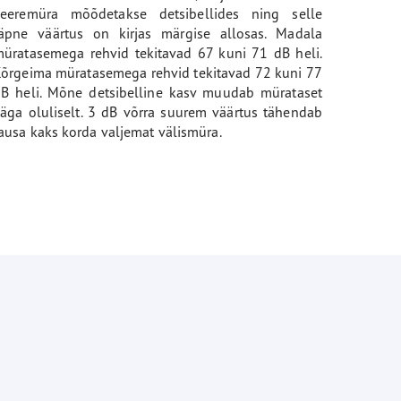
veeremüra mõõdetakse detsibellides ning selle
äpne väärtus on kirjas märgise allosas. Madala
üratasemega rehvid tekitavad 67 kuni 71 dB heli.
õrgeima müratasemega rehvid tekitavad 72 kuni 77
B heli. Mõne detsibelline kasv muudab mürataset
äga oluliselt. 3 dB võrra suurem väärtus tähendab
ausa kaks korda valjemat välismüra.