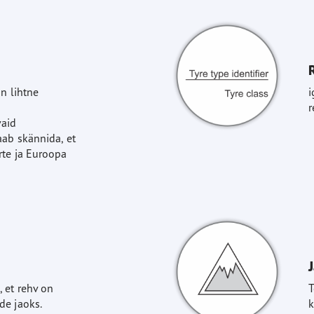
n lihtne
i
r
vaid
ab skännida, et
rte ja Euroopa
 et rehv on
T
de jaoks.
k