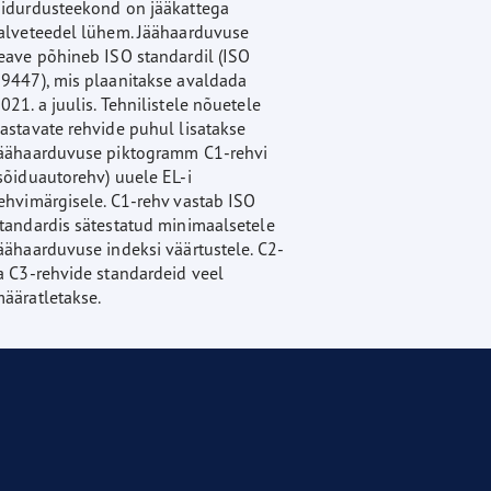
idurdusteekond on jääkattega
alveteedel lühem. Jäähaarduvuse
eave põhineb ISO standardil (ISO
9447), mis plaanitakse avaldada
021. a juulis. Tehnilistele nõuetele
astavate rehvide puhul lisatakse
äähaarduvuse piktogramm C1-rehvi
sõiduautorehv) uuele EL-i
ehvimärgisele. C1-rehv vastab ISO
tandardis sätestatud minimaalsetele
äähaarduvuse indeksi väärtustele. C2-
a C3-rehvide standardeid veel
ääratletakse.