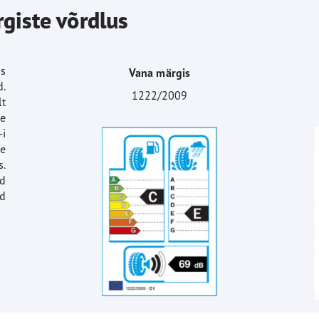
rgiste võrdlus
us
Vana märgis
d.
1222/2009
t
e
i
se
.
üd
ad