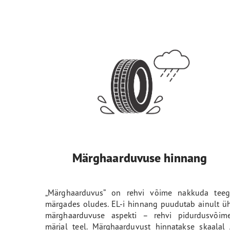
Märghaarduvuse hinnang
„Märghaarduvus” on rehvi võime nakkuda teeg
märgades oludes. EL-i hinnang puudutab ainult ü
märghaarduvuse aspekti – rehvi pidurdusvõime
märjal teel. Märghaarduvust hinnatakse skaalal