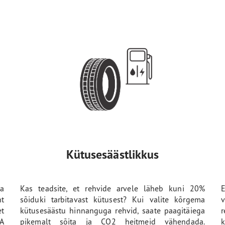
Kütusesäästlikkus
a
Kas teadsite, et rehvide arvele läheb kuni 20%
E
ht
sõiduki tarbitavast kütusest? Kui valite kõrgema
v
t
kütusesäästu hinnanguga rehvid, saate paagitäiega
 A
pikemalt sõita ja CO2 heitmeid vähendada.
k