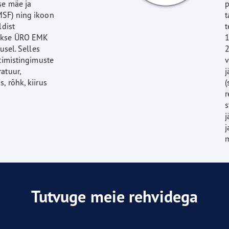
se mäe ja
p
MSF) ning ikoon
t
ldist
t
takse ÜRO EMK
1
lusel. Selles
2
stimistingimuste
v
atuur,
j
, rõhk, kiirus
(
r
s
j
j
m
Tutvuge meie rehvidega