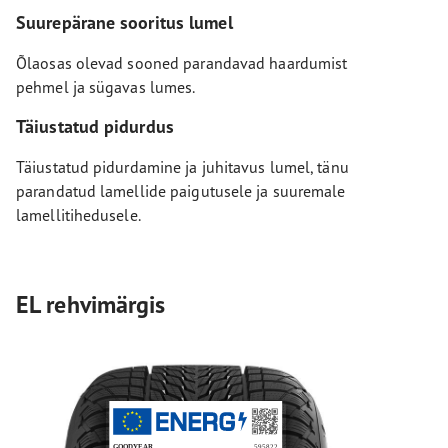
Suurepärane sooritus lumel
Õlaosas olevad sooned parandavad haardumist
pehmel ja sügavas lumes.
Täiustatud pidurdus
Täiustatud pidurdamine ja juhitavus lumel, tänu
parandatud lamellide paigutusele ja suuremale
lamellitihedusele.
EL rehvimärgis