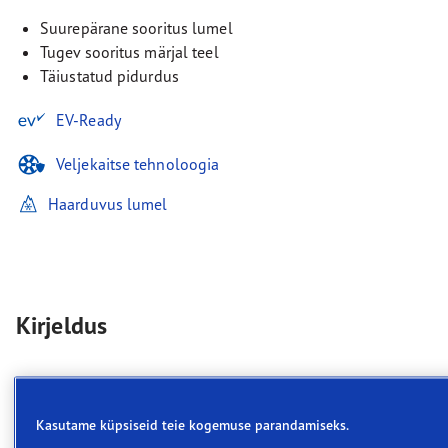
Suurepärane sooritus lumel
Tugev sooritus märjal teel
Täiustatud pidurdus
EV-Ready
Veljekaitse tehnoloogia
Haarduvus lumel
Kirjeldus
Goodyear UltraGrip Performance 3
on suurepärane valik
Kasutame küpsiseid teie kogemuse parandamiseks.