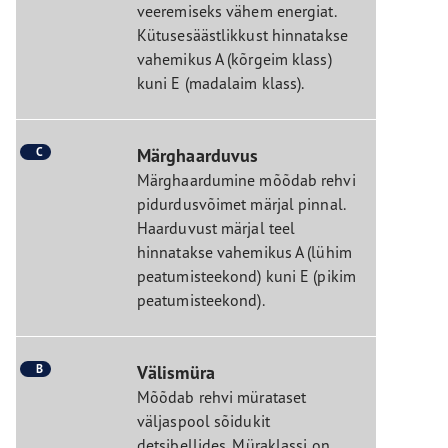
veeremiseks vähem energiat.
Kütusesäästlikkust hinnatakse
vahemikus A (kõrgeim klass)
kuni E (madalaim klass).
C
Märghaarduvus
Märghaardumine mõõdab rehvi
pidurdusvõimet märjal pinnal.
Haarduvust märjal teel
hinnatakse vahemikus A (lühim
peatumisteekond) kuni E (pikim
peatumisteekond).
B
Välismüra
Mõõdab rehvi mürataset
väljaspool sõidukit
detsibellides. Müraklassi on