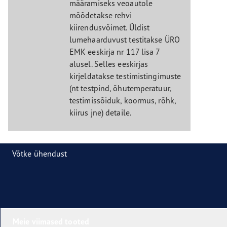
määramiseks veoautole
mõõdetakse rehvi
kiirendusvõimet. Üldist
lumehaarduvust testitakse ÜRO
EMK eeskirja nr 117 lisa 7
alusel. Selles eeskirjas
kirjeldatakse testimistingimuste
(nt testpind, õhutemperatuur,
testimissõiduk, koormus, rõhk,
kiirus jne) detaile.
Võtke ühendust
Meie viimased tooted