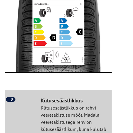
D
Kütusesäästlikkus
Kütusesäästlikkus on rehvi
veeretakistuse mõõt. Madala
veeretakistusega rehv on
kütusesäästlikum, kuna kulutab