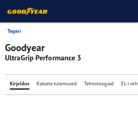
Tagasi
Goodyear
UltraGrip Performance 3
Kirjeldus
Katsete tulemused
Tehnoloogiad
EL-i re