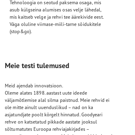
Tehnoloogia on seotud paksema osaga, mis
asub külgseina alumises osas velje lähedal,
mis kaitseb velge ja rehvi tee äärekivide eest.
Väga oluline viimase-miili-tarne sõidukitele
(stop&go).
Meie testi tulemused
Meid ajendab innovatsioon.
Oleme alates 1898. aastast uute ideede
väljamõtlemise alal silma paistnud. Meie rehvid ei
ole mitte ainult uuenduslikud – nad on ka
asjatundjate poolt kõrgelt hinnatud. Goodyeari
rehve on katsetatud pikkade aastate jooksul
sõltumatutes Euroopa rehviajakirjades –