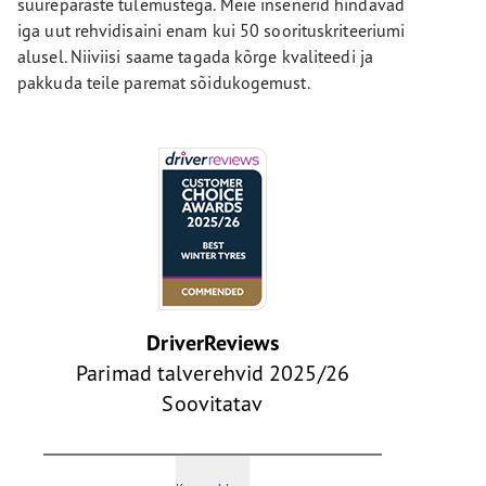
suurepäraste tulemustega. Meie insenerid hindavad
iga uut rehvidisaini enam kui 50 soorituskriteeriumi
alusel. Niiviisi saame tagada kõrge kvaliteedi ja
pakkuda teile paremat sõidukogemust.
DriverReviews
Parimad talverehvid 2025/26
Soovitatav