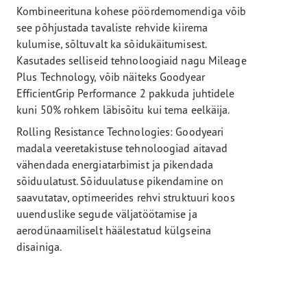
Kombineerituna kohese pöördemomendiga võib
see põhjustada tavaliste rehvide kiirema
kulumise, sõltuvalt ka sõidukäitumisest.
Kasutades selliseid tehnoloogiaid nagu Mileage
Plus Technology, võib näiteks Goodyear
EfficientGrip Performance 2 pakkuda juhtidele
kuni 50% rohkem läbisõitu kui tema eelkäija.
Rolling Resistance Technologies: Goodyeari
madala veeretakistuse tehnoloogiad aitavad
vähendada energiatarbimist ja pikendada
sõiduulatust. Sõiduulatuse pikendamine on
saavutatav, optimeerides rehvi struktuuri koos
uuenduslike segude väljatöötamise ja
aerodünaamiliselt häälestatud külgseina
disainiga.