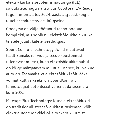
elektri- kui ka sisepõlemismootoriga (ICE)
sõidukitele, nagu näitab uus Goodyear EV-Ready
logo, mis on alates 2024. aasta algusest kõigil
uutel asendusrehvidel külgseinal.
Goodyear on välja töötanud tehnoloogiate
komplekti, mis sobib nii elektrisõidukitele kui ka
teistele jõuallikatele, sealhulgas:
SoundComfort Technology: Juhid muutuvad
teadlikumaks rehvide ja teede koostoimest
tulenevast mürast, kuna elektrisõidukite puhul
on kõige märgatavam muutus just see, kui vaikne
auto on. Tagamaks, et elektrisõiduki sõit jääks
võimalikult vaikseks, on SoundComfort
tehnoloogial potentsiaal vähendada sisemüra
kuni 50%.
Mileage Plus Technology: Kuna elektrisõidukid
on traditsioonilistest sõidukitest raskemad, võib
elektriautode rehvidel olla rohkem kulumist.