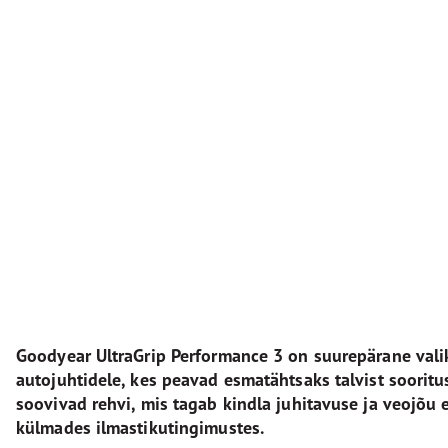
Goodyear UltraGrip Performance 3 on suurepärane vali
autojuhtidele, kes peavad esmatähtsaks talvist sooritus
soovivad rehvi, mis tagab kindla juhitavuse ja veojõu 
külmades ilmastikutingimustes.