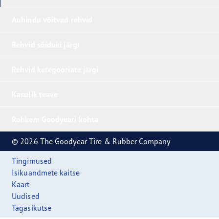
Auhindu võitvad rehvid
Rehvid sõiduki järgi
Rehvid kategooriate järgi
Kasulik teave
Rohkem Goodyeari kohta
© 2026 The Goodyear Tire & Rubber Company
Tingimused
Isikuandmete kaitse
Kaart
Uudised
Tagasikutse