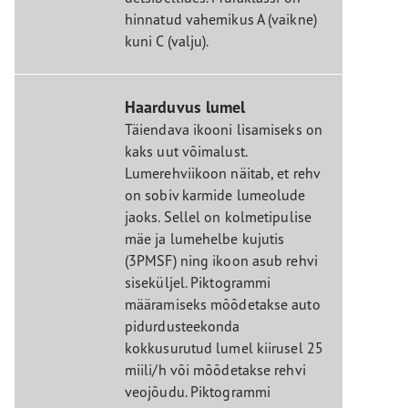
hinnatud vahemikus A (vaikne)
kuni C (valju).
Haarduvus lumel
Täiendava ikooni lisamiseks on
kaks uut võimalust.
Lumerehviikoon näitab, et rehv
on sobiv karmide lumeolude
jaoks. Sellel on kolmetipulise
mäe ja lumehelbe kujutis
(3PMSF) ning ikoon asub rehvi
siseküljel. Piktogrammi
määramiseks mõõdetakse auto
pidurdusteekonda
kokkusurutud lumel kiirusel 25
miili/h või mõõdetakse rehvi
veojõudu. Piktogrammi