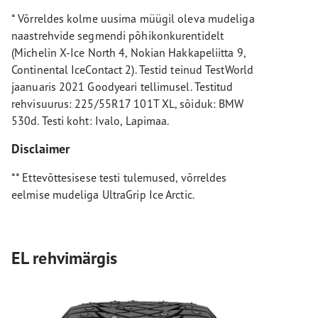
* Võrreldes kolme uusima müügil oleva mudeliga
naastrehvide segmendi põhikonkurentidelt
(Michelin X-Ice North 4, Nokian Hakkapeliitta 9,
Continental IceContact 2). Testid teinud TestWorld
jaanuaris 2021 Goodyeari tellimusel. Testitud
rehvisuurus: 225/55R17 101T XL, sõiduk: BMW
530d. Testi koht: Ivalo, Lapimaa.
Disclaimer
** Ettevõttesisese testi tulemused, võrreldes
eelmise mudeliga UltraGrip Ice Arctic.
EL rehvimärgis