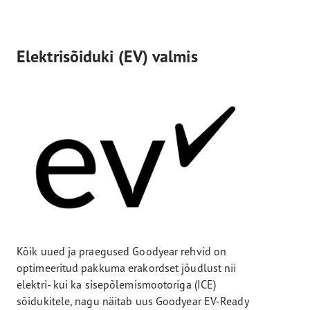
Elektrisõiduki (EV) valmis
Kõik uued ja praegused Goodyear rehvid on
optimeeritud pakkuma erakordset jõudlust nii
elektri- kui ka sisepõlemismootoriga (ICE)
sõidukitele, nagu näitab uus Goodyear EV-Ready