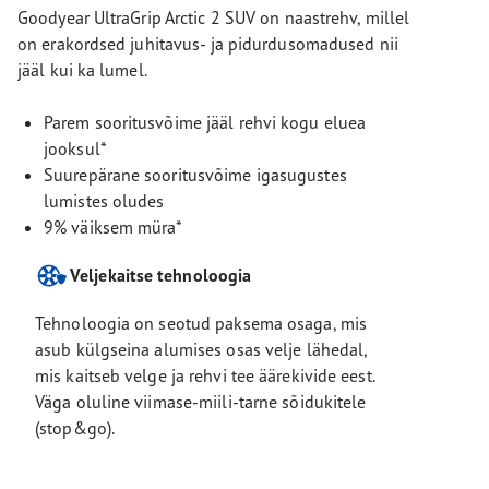
Goodyear UltraGrip Arctic 2 SUV on naastrehv, millel
on erakordsed juhitavus- ja pidurdusomadused nii
jääl kui ka lumel.
Parem sooritusvõime jääl rehvi kogu eluea
jooksul*
Suurepärane sooritusvõime igasugustes
lumistes oludes
9% väiksem müra*
Veljekaitse tehnoloogia
Tehnoloogia on seotud paksema osaga, mis
asub külgseina alumises osas velje lähedal,
mis kaitseb velge ja rehvi tee äärekivide eest.
Väga oluline viimase-miili-tarne sõidukitele
(stop&go).