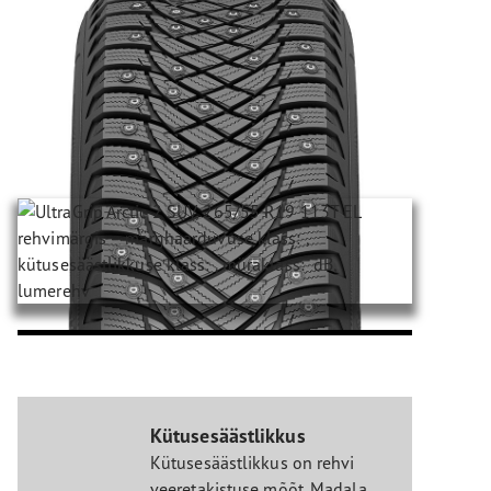
Kütusesäästlikkus
Kütusesäästlikkus on rehvi
veeretakistuse mõõt. Madala