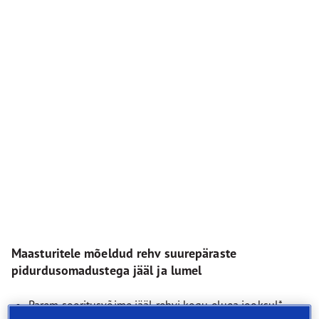
Maasturitele mõeldud rehv suurepäraste
pidurdusomadustega jääl ja lumel
Parem sooritusvõime jääl rehvi kogu eluea jooksul*