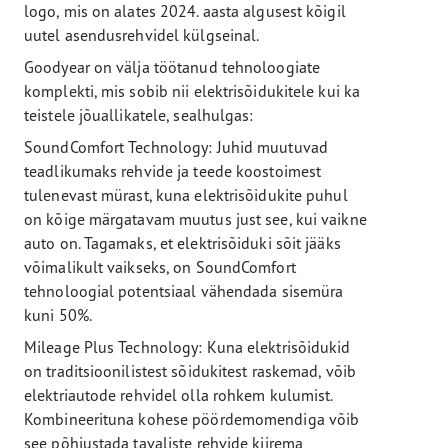
logo, mis on alates 2024. aasta algusest kõigil
uutel asendusrehvidel külgseinal.
Goodyear on välja töötanud tehnoloogiate
komplekti, mis sobib nii elektrisõidukitele kui ka
teistele jõuallikatele, sealhulgas:
SoundComfort Technology: Juhid muutuvad
teadlikumaks rehvide ja teede koostoimest
tulenevast mürast, kuna elektrisõidukite puhul
on kõige märgatavam muutus just see, kui vaikne
auto on. Tagamaks, et elektrisõiduki sõit jääks
võimalikult vaikseks, on SoundComfort
tehnoloogial potentsiaal vähendada sisemüra
kuni 50%.
Mileage Plus Technology: Kuna elektrisõidukid
on traditsioonilistest sõidukitest raskemad, võib
elektriautode rehvidel olla rohkem kulumist.
Kombineerituna kohese pöördemomendiga võib
see põhjustada tavaliste rehvide kiirema