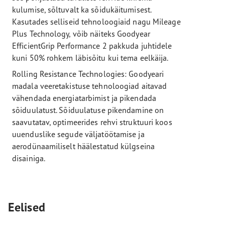
kulumise, sõltuvalt ka sõidukäitumisest.
Kasutades selliseid tehnoloogiaid nagu Mileage
Plus Technology, võib näiteks Goodyear
EfficientGrip Performance 2 pakkuda juhtidele
kuni 50% rohkem läbisõitu kui tema eelkäija.
Rolling Resistance Technologies: Goodyeari
madala veeretakistuse tehnoloogiad aitavad
vähendada energiatarbimist ja pikendada
sõiduulatust. Sõiduulatuse pikendamine on
saavutatav, optimeerides rehvi struktuuri koos
uuenduslike segude väljatöötamise ja
aerodünaamiliselt häälestatud külgseina
disainiga.
Eelised