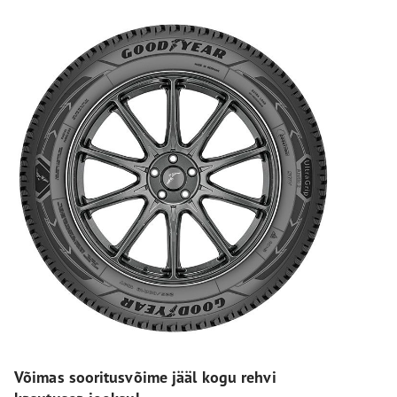
Võimas sooritusvõime jääl kogu rehvi