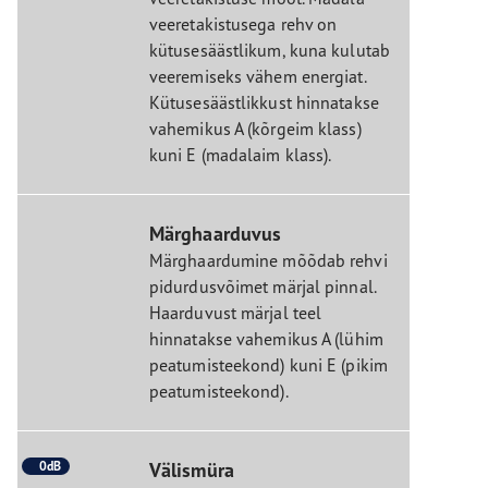
veeretakistusega rehv on
kütusesäästlikum, kuna kulutab
veeremiseks vähem energiat.
Kütusesäästlikkust hinnatakse
vahemikus A (kõrgeim klass)
kuni E (madalaim klass).
Märghaarduvus
Märghaardumine mõõdab rehvi
pidurdusvõimet märjal pinnal.
Haarduvust märjal teel
hinnatakse vahemikus A (lühim
peatumisteekond) kuni E (pikim
peatumisteekond).
0dB
Välismüra