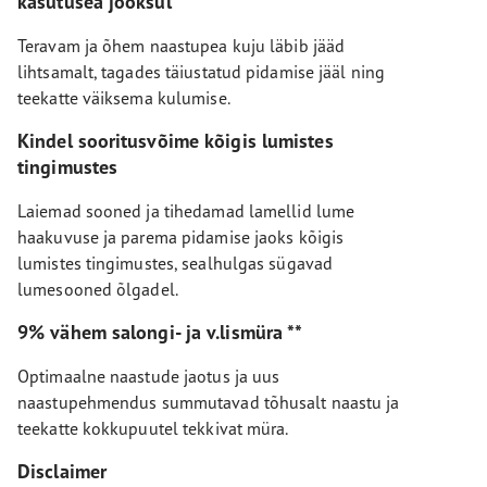
kasutusea jooksul
Teravam ja õhem naastupea kuju läbib jääd
lihtsamalt, tagades täiustatud pidamise jääl ning
teekatte väiksema kulumise.
Kindel sooritusvõime kõigis lumistes
tingimustes
Laiemad sooned ja tihedamad lamellid lume
haakuvuse ja parema pidamise jaoks kõigis
lumistes tingimustes, sealhulgas sügavad
lumesooned õlgadel.
9% vähem salongi- ja v.lismüra **
Optimaalne naastude jaotus ja uus
naastupehmendus summutavad tõhusalt naastu ja
teekatte kokkupuutel tekkivat müra.
Disclaimer