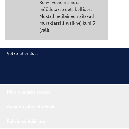
Rehvi veeremismüra
mõõdetakse detsibellides.
Mustad helilained näitavad
müraklassi 1 (vaikne) kuni 3
(vali).
Võtke ühendust
Meie viimased tooted
Auhindu võitvad rehvid
Rehvid sõiduki järgi