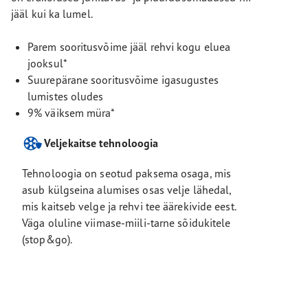
jääl kui ka lumel.
Parem sooritusvõime jääl rehvi kogu eluea
jooksul*
Suurepärane sooritusvõime igasugustes
lumistes oludes
9% väiksem müra*
Veljekaitse tehnoloogia
Tehnoloogia on seotud paksema osaga, mis
asub külgseina alumises osas velje lähedal,
mis kaitseb velge ja rehvi tee äärekivide eest.
Väga oluline viimase-miili-tarne sõidukitele
(stop&go).