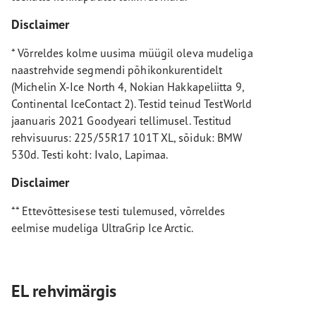
Disclaimer
* Võrreldes kolme uusima müügil oleva mudeliga
naastrehvide segmendi põhikonkurentidelt
(Michelin X-Ice North 4, Nokian Hakkapeliitta 9,
Continental IceContact 2). Testid teinud TestWorld
jaanuaris 2021 Goodyeari tellimusel. Testitud
rehvisuurus: 225/55R17 101T XL, sõiduk: BMW
530d. Testi koht: Ivalo, Lapimaa.
Disclaimer
** Ettevõttesisese testi tulemused, võrreldes
eelmise mudeliga UltraGrip Ice Arctic.
EL rehvimärgis