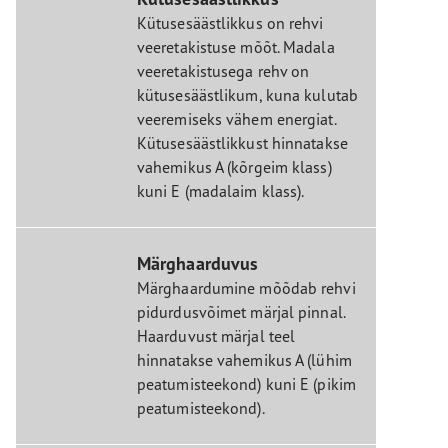
Kütusesäästlikkus on rehvi
veeretakistuse mõõt. Madala
veeretakistusega rehv on
kütusesäästlikum, kuna kulutab
veeremiseks vähem energiat.
Kütusesäästlikkust hinnatakse
vahemikus A (kõrgeim klass)
kuni E (madalaim klass).
Märghaarduvus
Märghaardumine mõõdab rehvi
pidurdusvõimet märjal pinnal.
Haarduvust märjal teel
hinnatakse vahemikus A (lühim
peatumisteekond) kuni E (pikim
peatumisteekond).