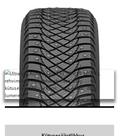
Kütusesäästlikkus