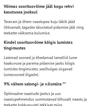
Võimas sooritusvõime jääl kogu rehvi
kasutusea jooksul
Teravam ja õhem naastupea kuju läbib jääd
lihtsamalt, tagades täiustatud pidamise jääl ning
teekatte väiksema kulumise.
Kindel sooritusvõime kõigis lumistes
tingimustes
Laiemad sooned ja tihedamad lamellid lume
haakuvuse ja parema pidamise jaoks kõigis
lumistes tingimustes, sealhulgas sügavad
lumesooned õlgadel.
9% vähem salongi- ja v.lismüra **
Optimaalne naastude jaotus ja uus
naastupehmendus summutavad tõhusalt naastu ja
teekatte kokkupuutel tekkivat müra.