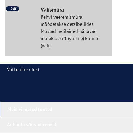
0dB
Välismüra
Rehvi veeremismüra
mõõdetakse detsibellides.
Mustad helilained näitavad
müraklassi 1 (vaikne) kuni 3
(vali).
Võtke ühendust
Meie viimased tooted
Auhindu võitvad rehvid