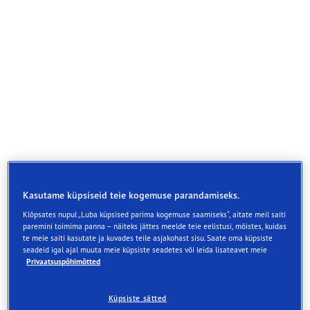
Kasutame küpsiseid teie kogemuse parandamiseks.
Klõpsates nupul „Luba küpsised parima kogemuse saamiseks“, aitate meil saiti
paremini toimima panna – näiteks jättes meelde teie eelistusi, mõistes, kuidas
te meie saiti kasutate ja kuvades teile asjakohast sisu. Saate oma küpsiste
Maasturitele mõeldud rehv suurepäraste
seadeid igal ajal muuta meie küpsiste seadetes või leida lisateavet meie
pidurdusomadustega jääl ja lumel
Privaatsuspõhimõtted
Parem sooritusvõime jääl rehvi kogu eluea jooksul*
Küpsiste sätted