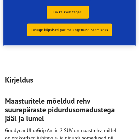
Suurepärane sooritusvõime igasugustes lumistes
oludes
Lükka kõik tagasi
9% väiksem müra*
Veljekaitse tehnoloogia
Lubage küpsised parima kogemuse saamiseks
Haarduvus lumel
Kirjeldus
Maasturitele mõeldud rehv
suurepäraste pidurdusomadustega
jääl ja lumel
Goodyear UltraGrip Arctic 2 SUV on naastrehv, millel
on erakordsed juhitavus- ja pidurdusomadused nii