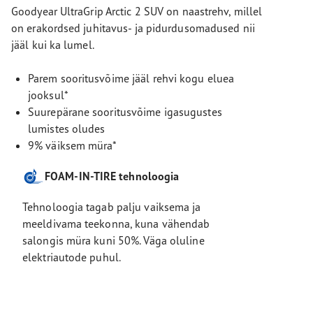
Goodyear UltraGrip Arctic 2 SUV on naastrehv, millel
on erakordsed juhitavus- ja pidurdusomadused nii
jääl kui ka lumel.
Parem sooritusvõime jääl rehvi kogu eluea
jooksul*
Suurepärane sooritusvõime igasugustes
lumistes oludes
9% väiksem müra*
FOAM-IN-TIRE tehnoloogia
Tehnoloogia tagab palju vaiksema ja
meeldivama teekonna, kuna vähendab
salongis müra kuni 50%. Väga oluline
elektriautode puhul.