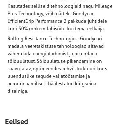
Kasutades selliseid tehnoloogiaid nagu Mileage
Plus Technology, võib näiteks Goodyear
EfficientGrip Performance 2 pakkuda juhtidele
kuni 50% rohkem läbisõitu kui tema eelkäija.
Rolling Resistance Technologies: Goodyeari
madala veeretakistuse tehnoloogiad aitavad
vähendada energiatarbimist ja pikendada
sõiduulatust. Sõiduulatuse pikendamine on
saavutatav, optimeerides rehvi struktuuri koos
uuenduslike segude väljatöötamise ja
aerodünaamiliselt häälestatud külgseina
disainiga.
Eelised