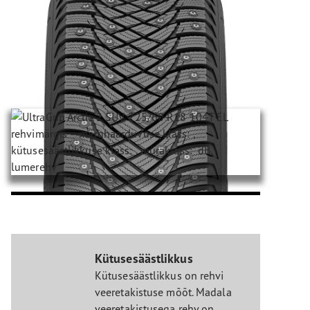
Kütusesäästlikkus
Kütusesäästlikkus on rehvi
veeretakistuse mõõt. Madala
veeretakistusega rehv on