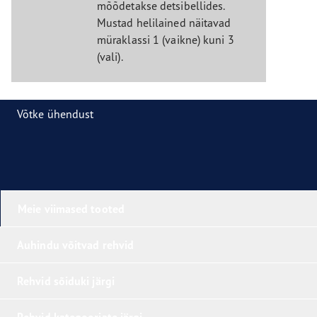
mõõdetakse detsibellides.
Mustad helilained näitavad
müraklassi 1 (vaikne) kuni 3
(vali).
Võtke ühendust
Meie viimased tooted
Auhindu võitvad rehvid
Rehvid sõiduki järgi
Rehvid kategooriate järgi