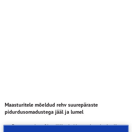
Maasturitele mõeldud rehv suurepäraste
pidurdusomadustega jääl ja lumel
Parem sooritusvõime jääl rehvi kogu eluea jooksul*