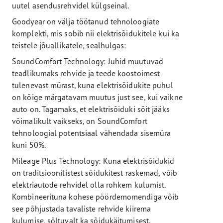
uutel asendusrehvidel külgseinal.
Goodyear on välja töötanud tehnoloogiate
komplekti, mis sobib nii elektrisõidukitele kui ka
teistele jõuallikatele, sealhulgas:
SoundComfort Technology: Juhid muutuvad
teadlikumaks rehvide ja teede koostoimest
tulenevast mürast, kuna elektrisõidukite puhul
on kõige märgatavam muutus just see, kui vaikne
auto on. Tagamaks, et elektrisõiduki sõit jääks
võimalikult vaikseks, on SoundComfort
tehnoloogial potentsiaal vähendada sisemüra
kuni 50%.
Mileage Plus Technology: Kuna elektrisõidukid
on traditsioonilistest sõidukitest raskemad, võib
elektriautode rehvidel olla rohkem kulumist.
Kombineerituna kohese pöördemomendiga võib
see põhjustada tavaliste rehvide kiirema
kulumise, sõltuvalt ka sõidukäitumisest.