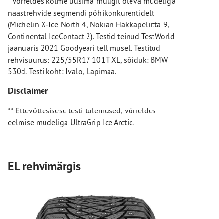
* Võrreldes kolme uusima müügil oleva mudeliga
naastrehvide segmendi põhikonkurentidelt
(Michelin X-Ice North 4, Nokian Hakkapeliitta 9,
Continental IceContact 2). Testid teinud TestWorld
jaanuaris 2021 Goodyeari tellimusel. Testitud
rehvisuurus: 225/55R17 101T XL, sõiduk: BMW
530d. Testi koht: Ivalo, Lapimaa.
Disclaimer
** Ettevõttesisese testi tulemused, võrreldes
eelmise mudeliga UltraGrip Ice Arctic.
EL rehvimärgis