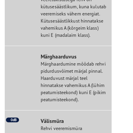
kütusesäästlikum, kuna kulutab
veeremiseks vähem energiat.
Kütusesäästlikkust hinnatakse
vahemikus A (kõrgeim klass)
kuni E (madalaim klass).
Märghaarduvus
Märghaardumine mõõdab rehvi
pidurdusvõimet märjal pinnal.
Haarduvust märjal teel
hinnatakse vahemikus A (lühim
peatumisteekond) kuni E (pikim
peatumisteekond).
0dB
Välismüra
Rehvi veeremismüra