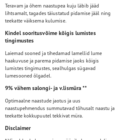
Teravam ja õhem naastupea kuju läbib jääd
lihtsamalt, tagades täiustatud pidamise jääl ning
teekatte väiksema kulumise.
Kindel sooritusvõime kõigis lumistes
tingimustes
Laiemad sooned ja tihedamad lamellid lume
haakuvuse ja parema pidamise jaoks kõigis
lumistes tingimustes, sealhulgas sügavad
lumesooned õlgadel.
9% vähem salongi- ja v.lismüra **
Optimaalne naastude jaotus ja uus
naastupehmendus summutavad tõhusalt naastu ja
teekatte kokkupuutel tekkivat müra.
Disclaimer