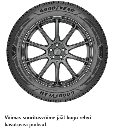
Võimas sooritusvõime jääl kogu rehvi
kasutusea jooksul