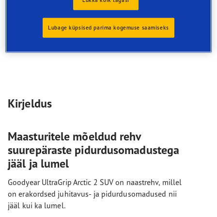
Lükka kõik tagasi
Suurepärane sooritusvõime igasugustes lumistes
oludes
9% väiksem müra*
Lubage küpsised parima kogemuse saamiseks
Haarduvus lumel
Kirjeldus
Maasturitele mõeldud rehv
suurepäraste pidurdusomadustega
jääl ja lumel
Goodyear UltraGrip Arctic 2 SUV on naastrehv, millel
on erakordsed juhitavus- ja pidurdusomadused nii
jääl kui ka lumel.