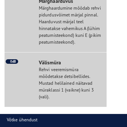
Märghaarduvus
Märghaardumine mõõdab rehvi
pidurdusvõimet märjal pinnal.
Haarduvust märjal teel
hinnatakse vahemikus A (lühim
peatumisteekond) kuni E (pikim
peatumisteekond).
0dB
Välismüra
Rehvi veeremismüra
mõõdetakse detsibellides.
Mustad helilained näitavad
müraklassi 1 (vaikne) kuni 3
(vali).
Võtke ühendust