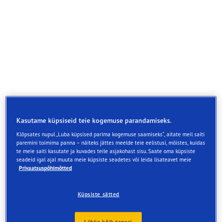
Kasutame küpsiseid teie kogemuse parandamiseks.
Klõpsates nupul „Luba küpsised parima kogemuse saamiseks“, aitate meil saiti
paremini toimima panna – näiteks jättes meelde teie eelistusi, mõistes, kuidas
te meie saiti kasutate ja kuvades teile asjakohast sisu. Saate oma küpsiste
seadeid igal ajal muuta meie küpsiste seadetes või leida lisateavet meie
Privaatsuspõhimõtted
Maasturitele mõeldud rehv suurepäraste
pidurdusomadustega jääl ja lumel
Küpsiste sätted
Parem sooritusvõime jääl rehvi kogu eluea jooksul*