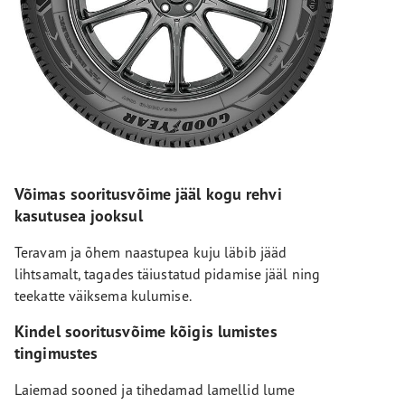
Võimas sooritusvõime jääl kogu rehvi
kasutusea jooksul
Teravam ja õhem naastupea kuju läbib jääd
lihtsamalt, tagades täiustatud pidamise jääl ning
teekatte väiksema kulumise.
Kindel sooritusvõime kõigis lumistes
tingimustes
Laiemad sooned ja tihedamad lamellid lume