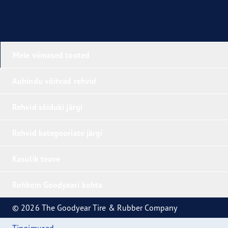
Meie viimased tooted
Auhindu võitvad rehvid
Rehvid sõiduki järgi
Rehvid kategooriate järgi
Kasulik teave
Rohkem Goodyeari kohta
© 2026 The Goodyear Tire & Rubber Company
Tingimused