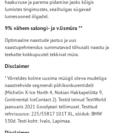
haakuvuse ja parema pidamise jaoks kõigis
lumistes tingimustes, sealhulgas sügavad
lumesooned õlgadel.
9% vähem salongi- ja v.lismüra **
Optimaalne naastude jaotus ja uus
naastupehmendus summutavad tõhusalt naastu ja
teekatte kokkupuutel tekkivat müra.
Disclaimer
* Võrreldes kolme uusima müügil oleva mudeliga
naastrehvide segmendi põhikonkurentidelt
(Michelin X-Ice North 4, Nokian Hakkapeliitta 9,
Continental IceContact 2). Testid teinud TestWorld
jaanuaris 2021 Goodyeari tellimusel. Testitud
rehvisuurus: 225/55R17 101T XL, sõiduk: BMW
530d. Testi koht: Ivalo, Lapimaa.
Disclaimer