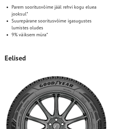
Parem sooritusvõime jääl rehvi kogu eluea
jooksul*
Suurepärane sooritusvõime igasugustes
lumistes oludes
9% väiksem müra*
Eelised