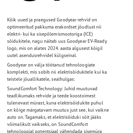
Kõik uued ja praegused Goodyear rehvid on
optimeeritud pakkuma erakordset jõudlust nii
elektri- kui ka sisepõlemismootoriga (ICE)
sõidukitele, nagu näitab uus Goodyear EV-Ready
logo, mis on alates 2024. aasta algusest kõigil
uutel asendusrehvidel külgseinal.
Goodyear on välja töötanud tehnoloogiate
komplekti, mis sobib nii elektrisõidukitele kui ka
teistele jõuallikatele, sealhulgas:
SoundComfort Technology: Juhid muutuvad
teadlikumaks rehvide ja teede koostoimest
tulenevast mürast, kuna elektrisõidukite puhul
on kõige märgatavam muutus just see, kui vaikne
auto on. Tagamaks, et elektrisõiduki sõit jääks
võimalikult vaikseks, on SoundComfort
tehnoloogial potentsiaal vähendada sisemüra