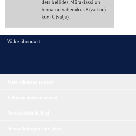
detsibellides. Müraklassi on
hinnatud vahemikus A (vaikne)
kuni C (valju).
Võtke ühendust
Meie viimased tooted
Auhindu võitvad rehvid
Rehvid sõiduki järgi
Rehvid kategooriate järgi