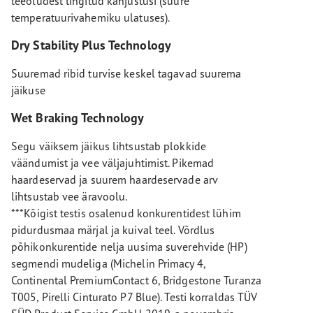
teeoludest tingitud kahjustusi (suure
temperatuurivahemiku ulatuses).
Dry Stability Plus Technology
Suuremad ribid turvise keskel tagavad suurema
jäikuse
Wet Braking Technology
Segu väiksem jäikus lihtsustab plokkide
väändumist ja vee väljajuhtimist. Pikemad
haardeservad ja suurem haardeservade arv
lihtsustab vee äravoolu.
***Kõigist testis osalenud konkurentidest lühim
pidurdusmaa märjal ja kuival teel. Võrdlus
põhikonkurentide nelja uusima suverehvide (HP)
segmendi mudeliga (Michelin Primacy 4,
Continental PremiumContact 6, Bridgestone Turanza
T005, Pirelli Cinturato P7 Blue). Testi korraldas TÜV