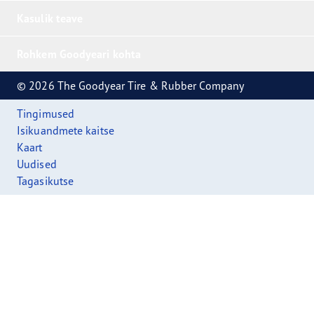
Kasulik teave
Rohkem Goodyeari kohta
© 2026 The Goodyear Tire & Rubber Company
Tingimused
Isikuandmete kaitse
Kaart
Uudised
Tagasikutse