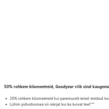
50% rohkem kilomeetreid, Goodyear viib sind kaugema
20% rohkem kilomeetreid kui paremuselt teisel testitud ko
Lühim pidurdusmaa nii märjal kui ka kuival teel***