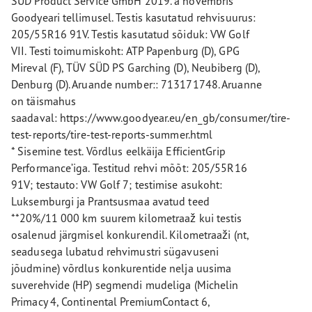
SÜD Product Service GmbH 2019. a novembris
Goodyeari tellimusel. Testis kasutatud rehvisuurus:
205/55R16 91V. Testis kasutatud sõiduk: VW Golf
VII. Testi toimumiskoht: ATP Papenburg (D), GPG
Mireval (F), TÜV SÜD PS Garching (D), Neubiberg (D),
Denburg (D). Aruande number:: 713171748. Aruanne
on täismahus
saadaval: https://www.goodyear.eu/en_gb/consumer/tire-
test-reports/tire-test-reports-summer.html
* Sisemine test. Võrdlus eelkäija EfficientGrip
Performance’iga. Testitud rehvi mõõt: 205/55R16
91V; testauto: VW Golf 7; testimise asukoht:
Luksemburgi ja Prantsusmaa avatud teed
**20%/11 000 km suurem kilometraaž kui testis
osalenud järgmisel konkurendil. Kilometraaži (nt,
seadusega lubatud rehvimustri sügavuseni
jõudmine) võrdlus konkurentide nelja uusima
suverehvide (HP) segmendi mudeliga (Michelin
Primacy 4, Continental PremiumContact 6,