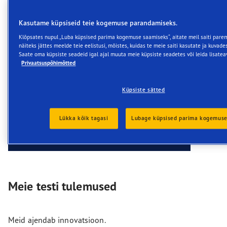
Kasutame küpsiseid teie kogemuse parandamiseks.
Klõpsates nupul „Luba küpsised parima kogemuse saamiseks“, aitate meil saiti pare
näiteks jättes meelde teie eelistusi, mõistes, kuidas te meie saiti kasutate ja kuvades
Saate oma küpsiste seadeid igal ajal muuta meie küpsiste seadetes või leida lisate
Privaatsuspõhimõtted
Küpsiste sätted
Lükka kõik tagasi
Lubage küpsised parima kogemuse
Meie testi tulemused
Meid ajendab innovatsioon.