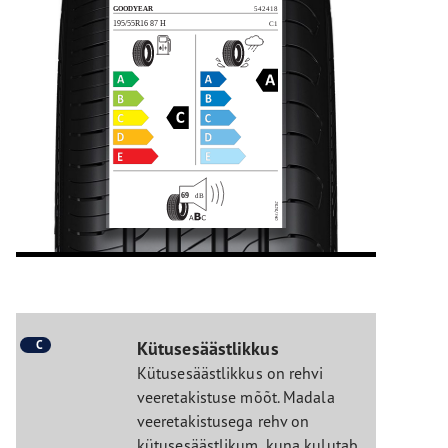
C
Kütusesäästlikkus
Kütusesäästlikkus on rehvi
veeretakistuse mõõt. Madala
veeretakistusega rehv on
kütusesäästlikum, kuna kulutab