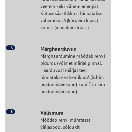
veeremiseks vähem energiat.
Kütusesäästlikkust hinnatakse
vahemikus A (kõrgeim klass)
kuni E (madalaim klass).
A
Märghaarduvus
Märghaardumine mõõdab rehvi
pidurdusvõimet märjal pinnal.
Haarduvust märjal teel
hinnatakse vahemikus A (lühim
peatumisteekond) kuni E (pikim
peatumisteekond).
B
Välismüra
Mõõdab rehvi mürataset
väljaspool sõidukit