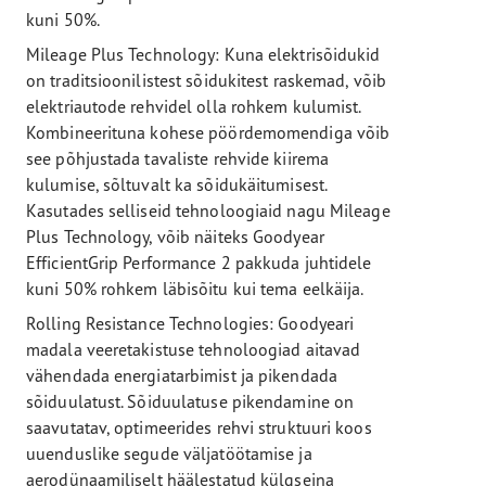
kuni 50%.
Mileage Plus Technology: Kuna elektrisõidukid
on traditsioonilistest sõidukitest raskemad, võib
elektriautode rehvidel olla rohkem kulumist.
Kombineerituna kohese pöördemomendiga võib
see põhjustada tavaliste rehvide kiirema
kulumise, sõltuvalt ka sõidukäitumisest.
Kasutades selliseid tehnoloogiaid nagu Mileage
Plus Technology, võib näiteks Goodyear
EfficientGrip Performance 2 pakkuda juhtidele
kuni 50% rohkem läbisõitu kui tema eelkäija.
Rolling Resistance Technologies: Goodyeari
madala veeretakistuse tehnoloogiad aitavad
vähendada energiatarbimist ja pikendada
sõiduulatust. Sõiduulatuse pikendamine on
saavutatav, optimeerides rehvi struktuuri koos
uuenduslike segude väljatöötamise ja
aerodünaamiliselt häälestatud külgseina