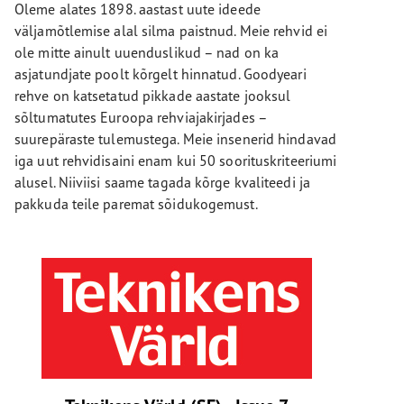
Oleme alates 1898. aastast uute ideede
väljamõtlemise alal silma paistnud. Meie rehvid ei
ole mitte ainult uuenduslikud – nad on ka
asjatundjate poolt kõrgelt hinnatud. Goodyeari
rehve on katsetatud pikkade aastate jooksul
sõltumatutes Euroopa rehviajakirjades –
suurepäraste tulemustega. Meie insenerid hindavad
iga uut rehvidisaini enam kui 50 soorituskriteeriumi
alusel. Niiviisi saame tagada kõrge kvaliteedi ja
pakkuda teile paremat sõidukogemust.