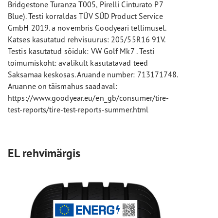
Bridgestone Turanza T005, Pirelli Cinturato P7
Blue). Testi korraldas TÜV SÜD Product Service
GmbH 2019. a novembris Goodyeari tellimusel.
Katses kasutatud rehvisuurus: 205/55R16 91V.
Testis kasutatud sõiduk: VW Golf Mk7 . Testi
toimumiskoht: avalikult kasutatavad teed
Saksamaa keskosas. Aruande number: 713171748.
Aruanne on täismahus saadaval:
https://www.goodyear.eu/en_gb/consumer/tire-
test-reports/tire-test-reports-summer.html
EL rehvimärgis