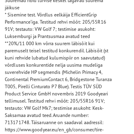
Suuremad ribid turvise keskel tagavad suurema
jäikuse
* Sisemine test. Võrdlus eelkäija EfficientGrip
Performance’iga. Testitud rehvi mõõt: 205/55R16
91V; testauto: VW Golf 7; testimise asukoht:
Luksemburgi ja Prantsusmaa avatud teed
**20%/11 000 km võrra suurem läbisõit kui
paremuselt teisel testitud konkurendil. Läbisõit (st
kuni rehvide lubatud kulumispiir on saavutatud)
võrdluses konkurentide nelja uusima mudeliga
suverehvide HP segmendis (Michelin Primacy 4,
Continental PremiumContact 6, Bridgestone Turanza
T005, Pirelli Cinturato P7 Blue). Testis TÜV SÜD
Product Service GmbH novembris 2019 Goodyeari
tellimusel. Testitud rehvi mõõt: 205/55R16 91V;
testauto: VW Golf Mk7; testimise asukoht: Kesk-
Saksamaa avatud teed. Aruande number:
713171748. Täisaruanne on saadaval aadressil:
https://www.goodyear.eu/en_gb/consumer/tire-