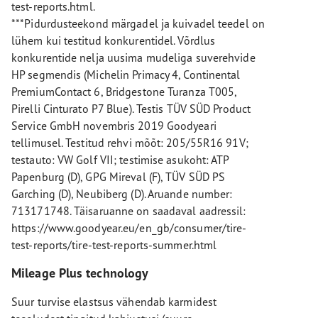
test-reports.html.
***Pidurdusteekond märgadel ja kuivadel teedel on
lühem kui testitud konkurentidel. Võrdlus
konkurentide nelja uusima mudeliga suverehvide
HP segmendis (Michelin Primacy 4, Continental
PremiumContact 6, Bridgestone Turanza T005,
Pirelli Cinturato P7 Blue). Testis TÜV SÜD Product
Service GmbH novembris 2019 Goodyeari
tellimusel. Testitud rehvi mõõt: 205/55R16 91V;
testauto: VW Golf VII; testimise asukoht: ATP
Papenburg (D), GPG Mireval (F), TÜV SÜD PS
Garching (D), Neubiberg (D). Aruande number:
713171748. Täisaruanne on saadaval aadressil:
https://www.goodyear.eu/en_gb/consumer/tire-
test-reports/tire-test-reports-summer.html
Mileage Plus technology
Suur turvise elastsus vähendab karmidest