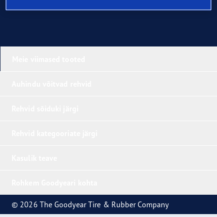
Meie viimased tooted
Auhindu võitvad rehvid
Rehvid sõiduki järgi
Rehvid kategooriate järgi
Kasulik teave
Rohkem Goodyeari kohta
© 2026 The Goodyear Tire & Rubber Company