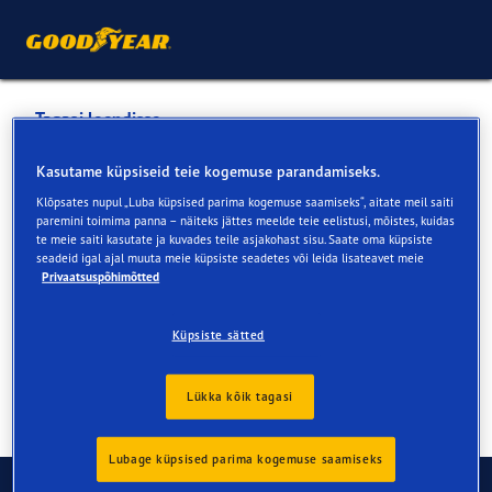
Tagasi loendisse
INFO-AUTO TARTU
Kasutame küpsiseid teie kogemuse parandamiseks.
Klõpsates nupul „Luba küpsised parima kogemuse saamiseks“, aitate meil saiti
paremini toimima panna – näiteks jättes meelde teie eelistusi, mõistes, kuidas
Teenused veebis ja müügiesinduses
te meie saiti kasutate ja kuvades teile asjakohast sisu. Saate oma küpsiste
seadeid igal ajal muuta meie küpsiste seadetes või leida lisateavet meie
Privaatsuspõhimõtted
Kontaktandmed
Teenused
Küpsiste sätted
Lükka kõik tagasi
Lubage küpsised parima kogemuse saamiseks
Võtke ühendust