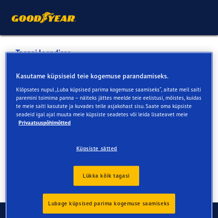
Tagasi loendisse
VIANOR RAPLA
Kasutame küpsiseid teie kogemuse parandamiseks.
Klõpsates nupul „Luba küpsised parima kogemuse saamiseks“, aitate meil saiti
paremini toimima panna – näiteks jättes meelde teie eelistusi, mõistes, kuidas
Teenused veebis ja müügiesinduses
te meie saiti kasutate ja kuvades teile asjakohast sisu. Saate oma küpsiste
seadeid igal ajal muuta meie küpsiste seadetes või leida lisateavet meie
Privaatsuspõhimõtted
Kontaktandmed
Teenused
Arvustused
Küpsiste sätted
Lükka kõik tagasi
Lubage küpsised parima kogemuse saamiseks
Võtke ühendust