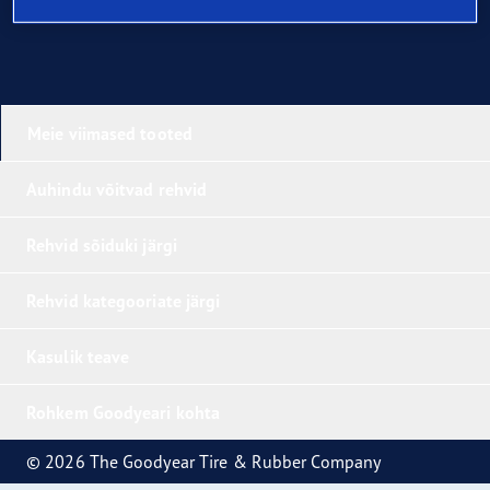
Meie viimased tooted
Auhindu võitvad rehvid
Rehvid sõiduki järgi
Rehvid kategooriate järgi
Kasulik teave
Rohkem Goodyeari kohta
© 2026 The Goodyear Tire & Rubber Company