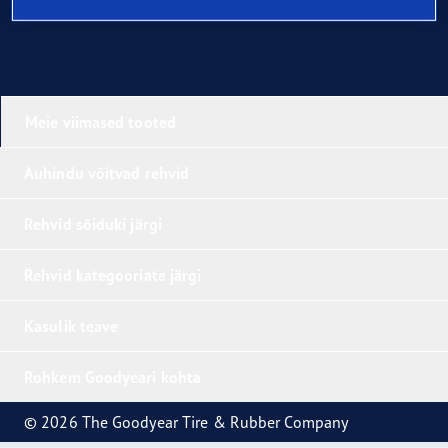
Meie viimased tooted
Auhindu võitvad rehvid
Rehvid sõiduki järgi
Rehvid kategooriate järgi
Kasulik teave
Rohkem Goodyeari kohta
© 2026 The Goodyear Tire & Rubber Company