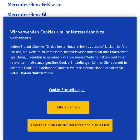
Mercedes-Benz G-Klasse
Mercedes-Benz GL
Mercedes-Benz GLA
Wir verwenden Cookies, um Ihr Nutzererlebnis zu
Mercedes-Benz GLB
verbessern.
Indem Sie auf „Cookies für das beste Nutzererlebnis zulassen“ klicken, helfen
Mercedes-Benz GLC
Sie uns, die Website zu verbessern, beispielsweise indem wir Ihre Präferenzen
speichern, Erkenntnisse gewinnen, wie Sie unsere Website nutzen, und Ihnen
Mercedes-Benz GLE
relevante Inhalte anzeigen. Ihre Cookie-Einstellungen können Sie jederzeit in
unseren „Cookie-Einstellungen“ ändern. Weitere Informationen erhalten Sie
Mercedes-Benz GLK
unter
Datenschutzrichtlinie
Mercedes-Benz GLS
Mercedes-Benz Marco Polo
Cookie-Einstellungen
Mercedes-Benz S-Klasse
Alle ablehnen
Mercedes-Benz SL
Mercedes-Benz SL Roadster
Cookies für das beste Nutzererlebnis zulassen
Mercedes-Benz SLC