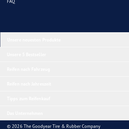
FAQ
Unsere neuesten Produkte
Unsere 5 Bestseller
Reifen nach Fahrzeug
Reifen nach Jahreszeit
Tipps zum Reifenkauf
Das Unternehmen
© 2026 The Goodyear Tire & Rubber Company