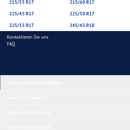
215/55 R17
215/60 R17
225/45 R17
225/50 R17
225/55 R17
245/45 R18
Kontaktieren Sie uns
FAQ
Unsere neuesten Produkte
Unsere 5 Bestseller
Reifen nach Fahrzeug
Reifen nach Jahreszeit