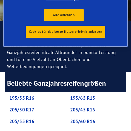
Alle ablehnen
Ganzjahresreifen
Cookies für das beste Nutzererlebnis zulassen
Wie der Name bereits vermuten lässt, sind unsere
Ganzjahresreifen ideale Allrounder in puncto Leistung
und für eine Vielzahl an Oberflächen und
Wetterbedingungen geeignet.
Beliebte Ganzjahresreifengrößen
195/55 R16
195/65 R15
205/50 R17
205/45 R16
205/55 R16
205/60 R16