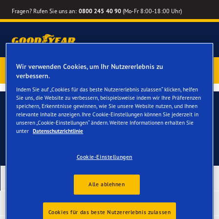
Fragen? Rufen Sie uns an:
0800 245 40 90
(Mo-Fr 8:00-18:00 Uhr)
1 Jahr Reifenversicherung gratis
– Goodyear Reifen jetzt
Wir verwenden Cookies, um Ihr Nutzererlebnis zu
verbessern.
online bestellen – Reifenwechsel online terminieren
Indem Sie auf „Cookies für das beste Nutzererlebnis zulassen“ klicken, helfen
Sie uns, die Website zu verbessern, beispielsweise indem wir Ihre Präferenzen
Kontaktieren Sie uns
speichern, Erkenntnisse gewinnen, wie Sie unsere Website nutzen, und Ihnen
FAQ
relevante Inhalte anzeigen. Ihre Cookie-Einstellungen können Sie jederzeit in
unseren „Cookie-Einstellungen“ ändern. Weitere Informationen erhalten Sie
unter
Datenschutzrichtlinie
Cookie-Einstellungen
Unsere neuesten Produkte
Alle ablehnen
Unsere 5 Bestseller
Cookies für das beste Nutzererlebnis zulassen