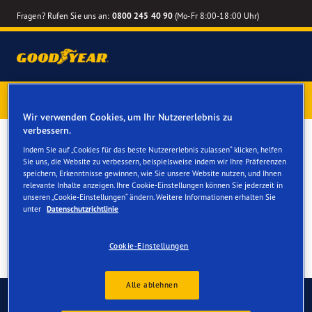
Fragen? Rufen Sie uns an:
0800 245 40 90
(Mo-Fr 8:00-18:00 Uhr)
1 Jahr Reifenversicherung gratis
– Goodyear Reifen jetzt
online bestellen – Reifenwechsel online terminieren
Wir verwenden Cookies, um Ihr Nutzererlebnis zu
verbessern.
Sommerreifen für Ihren
Indem Sie auf „Cookies für das beste Nutzererlebnis zulassen“ klicken, helfen
Sie uns, die Website zu verbessern, beispielsweise indem wir Ihre Präferenzen
Mercedes CLS
speichern, Erkenntnisse gewinnen, wie Sie unsere Website nutzen, und Ihnen
relevante Inhalte anzeigen. Ihre Cookie-Einstellungen können Sie jederzeit in
unseren „Cookie-Einstellungen“ ändern. Weitere Informationen erhalten Sie
unter
Datenschutzrichtlinie
Cookie-Einstellungen
Alle ablehnen
Kontaktieren Sie uns
FAQ