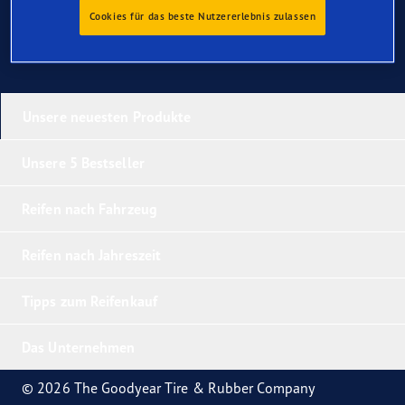
Cookies für das beste Nutzererlebnis zulassen
Unsere neuesten Produkte
Unsere 5 Bestseller
Reifen nach Fahrzeug
Reifen nach Jahreszeit
Tipps zum Reifenkauf
Das Unternehmen
© 2026 The Goodyear Tire & Rubber Company