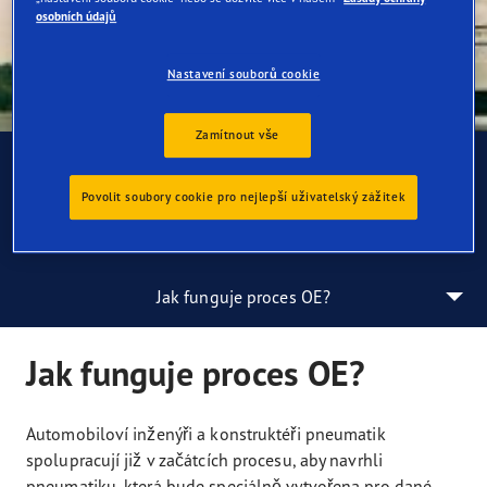
osobních údajů
Nastavení souborů cookie
Zamítnout vše
OE = originální vybavení
Povolit soubory cookie pro nejlepší uživatelský zážitek
Jak funguje proces OE?
Jak funguje proces OE?
Automobiloví inženýři a konstruktéři pneumatik
spolupracují již v začátcích procesu, aby navrhli
pneumatiku, která bude speciálně vytvořena pro dané