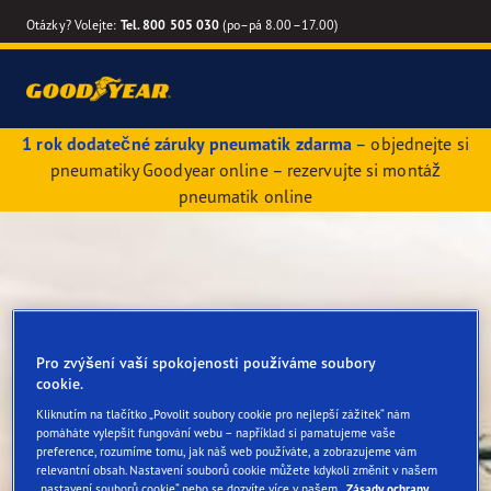
Otázky? Volejte:
Tel. 800 505 030
(po–pá 8.00–17.00)
1 rok dodatečné záruky pneumatik zdarma
– objednejte si
pneumatiky Goodyear online – rezervujte si montáž
pneumatik online
Pro zvýšení vaší spokojenosti používáme soubory
cookie.
Kliknutím na tlačítko „Povolit soubory cookie pro nejlepší zážitek“ nám
pomáháte vylepšit fungování webu – například si pamatujeme vaše
preference, rozumíme tomu, jak náš web používáte, a zobrazujeme vám
relevantní obsah. Nastavení souborů cookie můžete kdykoli změnit v našem
„nastavení souborů cookie“ nebo se dozvíte více v našem
Zásady ochrany