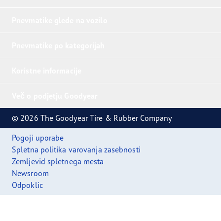
Pnevmatike glede na vozilo
Pnevmatike po kategorijah
Koristne informacije
Več o podjetju Goodyear
© 2026 The Goodyear Tire & Rubber Company
Pogoji uporabe
Spletna politika varovanja zasebnosti
Zemljevid spletnega mesta
Newsroom
Odpoklic