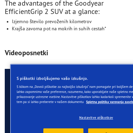
The advantages of the Goodyear
EfficientGrip 2 SUV at a glance:
Izjemno število prevoženih kilometrov
Krajša zavorna pot na mokrih in suhih cestah*
Videoposnetki
S piškotki izboljšujemo vašo izkušnjo.
S klikom na „Dovoli piškotke za najboljšo izkušnjo“ nam pomagate pri boljšem de
lahko zapomnimo vaše preference, razumemo, kako uporabljate naše spletno m
prikazovanje ustrezne vsebine. Nastavitve piškotkov lahko kadarkoli spremenite v
tem pa si lahko preberete v našem dokumentu
Spletna politika varovanja zaseb
Nastavitve piškotkov