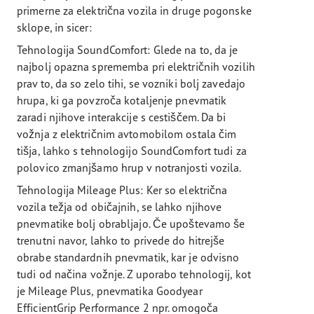
primerne za električna vozila in druge pogonske
sklope, in sicer:
Tehnologija SoundComfort: Glede na to, da je
najbolj opazna sprememba pri električnih vozilih
prav to, da so zelo tihi, se vozniki bolj zavedajo
hrupa, ki ga povzroča kotaljenje pnevmatik
zaradi njihove interakcije s cestiščem. Da bi
vožnja z električnim avtomobilom ostala čim
tišja, lahko s tehnologijo SoundComfort tudi za
polovico zmanjšamo hrup v notranjosti vozila.
Tehnologija Mileage Plus: Ker so električna
vozila težja od običajnih, se lahko njihove
pnevmatike bolj obrabljajo. Če upoštevamo še
trenutni navor, lahko to privede do hitrejše
obrabe standardnih pnevmatik, kar je odvisno
tudi od načina vožnje. Z uporabo tehnologij, kot
je Mileage Plus, pnevmatika Goodyear
EfficientGrip Performance 2 npr. omogoča