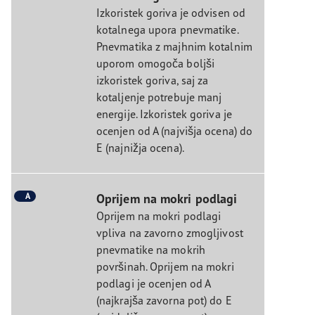
Izkoristek goriva je odvisen od
kotalnega upora pnevmatike.
Pnevmatika z majhnim kotalnim
uporom omogoča boljši
izkoristek goriva, saj za
kotaljenje potrebuje manj
energije. Izkoristek goriva je
ocenjen od A (najvišja ocena) do
E (najnižja ocena).
A
Oprijem na mokri podlagi
Oprijem na mokri podlagi
vpliva na zavorno zmogljivost
pnevmatike na mokrih
površinah. Oprijem na mokri
podlagi je ocenjen od A
(najkrajša zavorna pot) do E