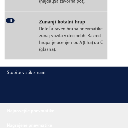
(najdaljša zavorna pot).
B
Zunanji kotalni hrup
Določa raven hrupa pnevmatike
zunaj vozila v decibelih. Razred
hrupa je ocenjen od A (tiha) do C
(glasna).
Stopite v stik z nami
Najnovejše pnevmatike
Nagrajene pnevmatike