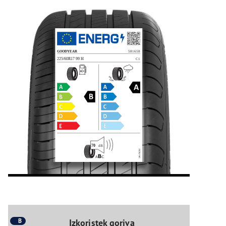
B
Izkoristek goriva