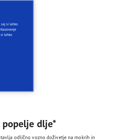
saj si lahko
ikazovanje
 si lahko
popelje dlje*
otavlja odlično vozno doživetje na mokrih in