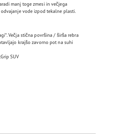
aradi manj toge zmesi in večjega
 odvajanje vode izpod tekalne plasti.
i*. Večja stična površina / širša rebra
tavljajo krajšo zavorno pot na suhi
ntGrip SUV