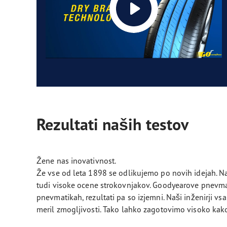
Rezultati naših testov
Žene nas inovativnost.
Že vse od leta 1898 se odlikujemo po novih idejah. N
tudi visoke ocene strokovnjakov. Goodyearove pnevmati
pnevmatikah, rezultati pa so izjemni. Naši inženirji 
meril zmogljivosti. Tako lahko zagotovimo visoko ka