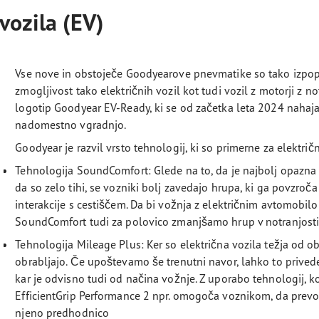
vozila (EV)
Vse nove in obstoječe Goodyearove pnevmatike so tako izpop
zmogljivost tako električnih vozil kot tudi vozil z motorji z 
logotip Goodyear EV-Ready, ki se od začetka leta 2024 nahaj
nadomestno vgradnjo.
Goodyear je razvil vrsto tehnologij, ki so primerne za električ
Tehnologija SoundComfort: Glede na to, da je najbolj opazna 
da so zelo tihi, se vozniki bolj zavedajo hrupa, ki ga povzroč
interakcije s cestiščem. Da bi vožnja z električnim avtomobilo
SoundComfort tudi za polovico zmanjšamo hrup v notranjosti 
Tehnologija Mileage Plus: Ker so električna vozila težja od o
obrabljajo. Če upoštevamo še trenutni navor, lahko to prived
kar je odvisno tudi od načina vožnje. Z uporabo tehnologij, 
EfficientGrip Performance 2 npr. omogoča voznikom, da prevo
njeno predhodnico