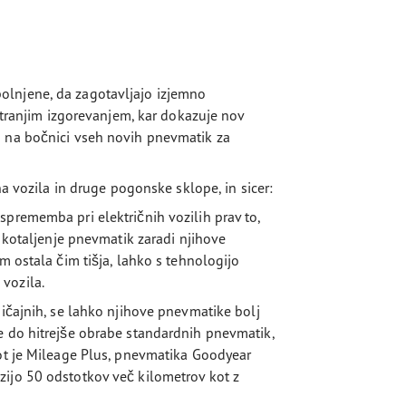
olnjene, da zagotavljajo izjemno
notranjim izgorevanjem, kar dokazuje nov
a na bočnici vseh novih pnevmatik za
na vozila in druge pogonske sklope, in sicer:
sprememba pri električnih vozilih prav to,
a kotaljenje pnevmatik zaradi njihove
m ostala čim tišja, lahko s tehnologijo
vozila.
bičajnih, se lahko njihove pnevmatike bolj
e do hitrejše obrabe standardnih pnevmatik,
kot je Mileage Plus, pnevmatika Goodyear
zijo 50 odstotkov več kilometrov kot z