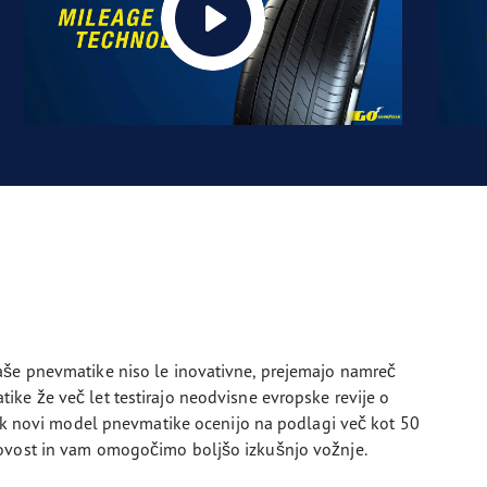
aše pnevmatike niso le inovativne, prejemajo namreč
ke že več let testirajo neodvisne evropske revije o
vsak novi model pnevmatike ocenijo na podlagi več kot 50
kovost in vam omogočimo boljšo izkušnjo vožnje.