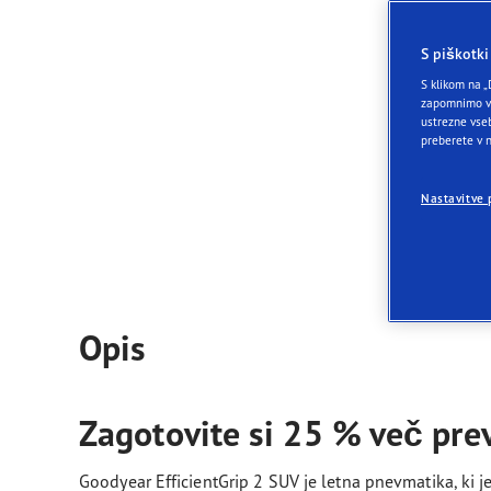
Skrb za pnevmatike
Prihodnost električne mobilnosti
Ultr
Zag
S piškotki
Goo
S klikom na „
zapomnimo va
ustrezne vseb
I
preberete v
K
Nastavitve 
Opis
Zagotovite si 25 % več pre
Goodyear EfficientGrip 2 SUV je letna pnevmatika, ki j