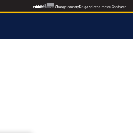
Change country
Druga spletna mesta Goodyear
F1 SuperSport
formance 3