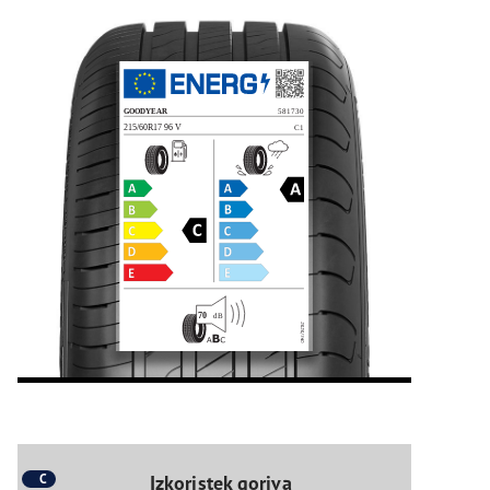
C
Izkoristek goriva