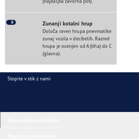
(najdaljša zavorna pot).
B
Zunanji kotalni hrup
Določa raven hrupa pnevmatike
zunaj vozila v decibelih. Razred
hrupa je ocenjen od A (tiha) do C
(glasna).
Stopite v stik z nami
Najnovejše pnevmatike
Nagrajene pnevmatike