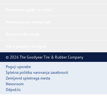
Pnevmatike glede na vozilo
Pnevmatike po kategorijah
Koristne informacije
Več o podjetju Goodyear
© 2026 The Goodyear Tire & Rubber Company
Pogoji uporabe
Spletna politika varovanja zasebnosti
Zemljevid spletnega mesta
Newsroom
Odpoklic