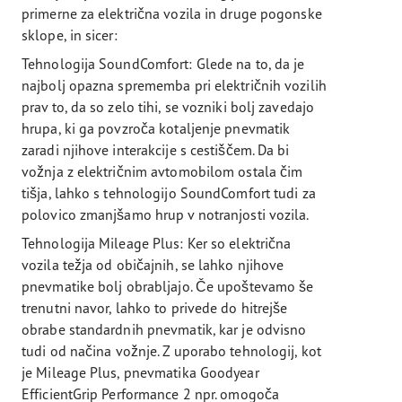
primerne za električna vozila in druge pogonske
sklope, in sicer:
Tehnologija SoundComfort: Glede na to, da je
najbolj opazna sprememba pri električnih vozilih
prav to, da so zelo tihi, se vozniki bolj zavedajo
hrupa, ki ga povzroča kotaljenje pnevmatik
zaradi njihove interakcije s cestiščem. Da bi
vožnja z električnim avtomobilom ostala čim
tišja, lahko s tehnologijo SoundComfort tudi za
polovico zmanjšamo hrup v notranjosti vozila.
Tehnologija Mileage Plus: Ker so električna
vozila težja od običajnih, se lahko njihove
pnevmatike bolj obrabljajo. Če upoštevamo še
trenutni navor, lahko to privede do hitrejše
obrabe standardnih pnevmatik, kar je odvisno
tudi od načina vožnje. Z uporabo tehnologij, kot
je Mileage Plus, pnevmatika Goodyear
EfficientGrip Performance 2 npr. omogoča