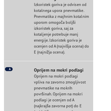
Izkoristek goriva je odvisen od
kotalnega upora pnevmatike.
Pnevmatika z majhnim kotalnim
uporom omogoča boljši
izkoristek goriva, saj za
kotaljenje potrebuje manj
energije. Izkoristek goriva je
ocenjen od A (najvišja ocena) do
E (najnižja ocena).
A
Oprijem na mokri podlagi
Oprijem na mokri podlagi
vpliva na zavorno zmogljivost
pnevmatike na mokrih
površinah. Oprijem na mokri
podlagi je ocenjen od A
(najkrajša zavorna pot) do E