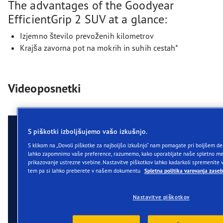
The advantages of the Goodyear
EfficientGrip 2 SUV at a glance:
Izjemno število prevoženih kilometrov
Krajša zavorna pot na mokrih in suhih cestah*
Videoposnetki
S piškotki izboljšujemo vašo izkušnjo.
S klikom na „Dovoli piškotke za najboljšo izkušnjo“ nam pomagate pri boljšem de
lahko zapomnimo vaše preference, razumemo, kako uporabljate naše spletno m
prikazovanje ustrezne vsebine. Nastavitve piškotkov lahko kadarkoli spremenite v
tem pa si lahko preberete v našem dokumentu
Spletna politika varovanja zaseb
Nastavitve piškotkov