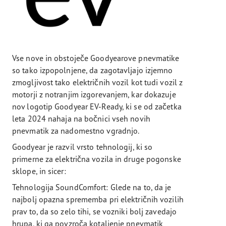
Vse nove in obstoječe Goodyearove pnevmatike
so tako izpopolnjene, da zagotavljajo izjemno
zmogljivost tako električnih vozil kot tudi vozil z
motorji z notranjim izgorevanjem, kar dokazuje
nov logotip Goodyear EV-Ready, ki se od začetka
leta 2024 nahaja na bočnici vseh novih
pnevmatik za nadomestno vgradnjo.
Goodyear je razvil vrsto tehnologij, ki so
primerne za električna vozila in druge pogonske
sklope, in sicer:
Tehnologija SoundComfort: Glede na to, da je
najbolj opazna sprememba pri električnih vozilih
prav to, da so zelo tihi, se vozniki bolj zavedajo
hrupa, ki ga povzroča kotaljenje pnevmatik