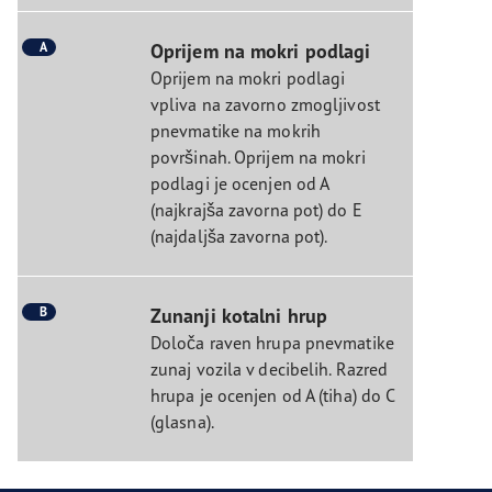
A
Oprijem na mokri podlagi
Oprijem na mokri podlagi
vpliva na zavorno zmogljivost
pnevmatike na mokrih
površinah. Oprijem na mokri
podlagi je ocenjen od A
(najkrajša zavorna pot) do E
(najdaljša zavorna pot).
B
Zunanji kotalni hrup
Določa raven hrupa pnevmatike
zunaj vozila v decibelih. Razred
hrupa je ocenjen od A (tiha) do C
(glasna).