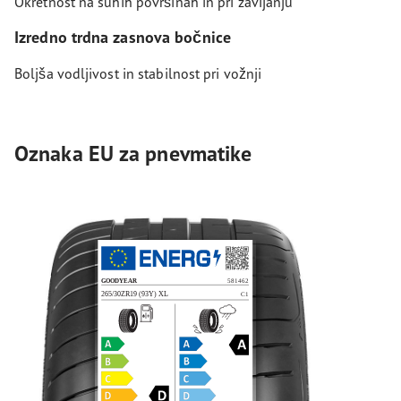
Okretnost na suhih površinah in pri zavijanju
Izredno trdna zasnova bočnice
Boljša vodljivost in stabilnost pri vožnji
Oznaka EU za pnevmatike