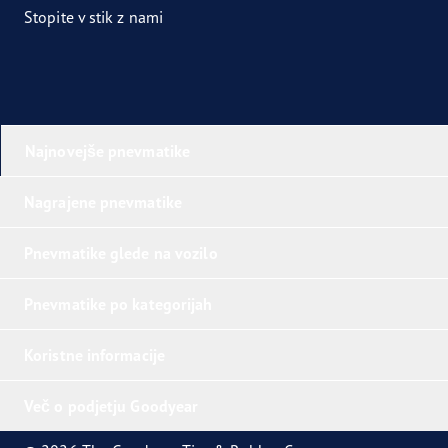
Stopite v stik z nami
Najnovejše pnevmatike
Nagrajene pnevmatike
Pnevmatike glede na vozilo
Pnevmatike po kategorijah
Koristne informacije
Več o podjetju Goodyear