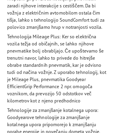
zaradi njihove interakcije s cestiščem. Da bi
vožnja z električnim avtomobilom ostala čim
tišja, lahko s tehnologijo SoundComfort tudi za
polovico zmanjšamo hrup v notranjosti vozila.
Tehnologija Mileage Plus: Ker so električna
vozila težja od običajnih, se lahko njihove
pnevmatike bolj obrabljajo. Če upoštevamo še
trenutni navor, lahko to privede do hitrejše
obrabe standardnih pnevmatik, kar je odvisno
tudi od načina vožnje. Z uporabo tehnologij, kot
je Mileage Plus, pnevmatika Goodyear
EfficientGrip Performance 2 npr. omogoča
voznikom, da prevozijo 50 odstotkov več
kilometrov kot z njeno predhodnico
Tehnologije za zmanjšanje kotalnega upora:
Goodyearove tehnologije za zmanjšanje
kotalnega upora pripomorejo k zmanjšanju
porabe energije in povečanju dometa vožnje.