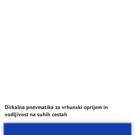
Dirkalna pnevmatika za vrhunski oprijem in
vodljivost na suhih cestah
Vrhunska zmogljivost na suhih površinah