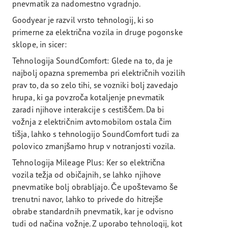
pnevmatik za nadomestno vgradnjo.
Goodyear je razvil vrsto tehnologij, ki so
primerne za električna vozila in druge pogonske
sklope, in sicer:
Tehnologija SoundComfort: Glede na to, da je
najbolj opazna sprememba pri električnih vozilih
prav to, da so zelo tihi, se vozniki bolj zavedajo
hrupa, ki ga povzroča kotaljenje pnevmatik
zaradi njihove interakcije s cestiščem. Da bi
vožnja z električnim avtomobilom ostala čim
tišja, lahko s tehnologijo SoundComfort tudi za
polovico zmanjšamo hrup v notranjosti vozila.
Tehnologija Mileage Plus: Ker so električna
vozila težja od običajnih, se lahko njihove
pnevmatike bolj obrabljajo. Če upoštevamo še
trenutni navor, lahko to privede do hitrejše
obrabe standardnih pnevmatik, kar je odvisno
tudi od načina vožnje. Z uporabo tehnologij, kot