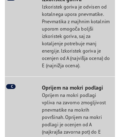
Izkoristek goriva je odvisen od
kotalnega upora pnevmatike.
Pnevmatika z majhnim kotalnim
uporom omogoča boljši
izkoristek goriva, saj za
kotaljenje potrebuje manj
energije. Izkoristek goriva je
ocenjen od A (najvišja ocena) do
E (najnižja ocena).
C
Oprijem na mokri podlagi
Oprijem na mokri podlagi
vpliva na zavorno zmogljivost
pnevmatike na mokrih
površinah. Oprijem na mokri
podlagi je ocenjen od A
(najkrajša zavorna pot) do E