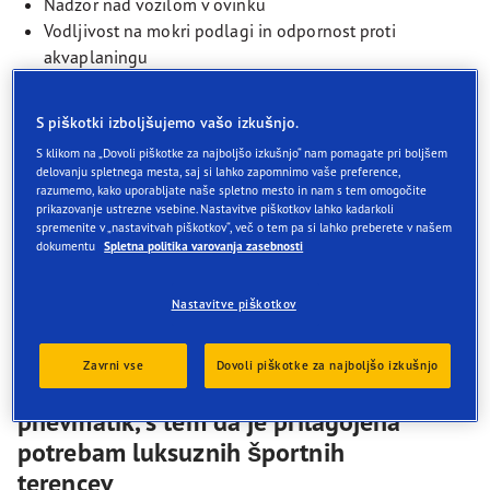
Nadzor nad vozilom v ovinku
Vodljivost na mokri podlagi in odpornost proti
akvaplaningu
Gladka, tiha vožnja
S piškotki izboljšujemo vašo izkušnjo.
EV-Ready
S klikom na „Dovoli piškotke za najboljšo izkušnjo“ nam pomagate pri boljšem
delovanju spletnega mesta, saj si lahko zapomnimo vaše preference,
Tehnologija ZAŠČITE PLATIŠČA
razumemo, kako uporabljate naše spletno mesto in nam s tem omogočite
prikazovanje ustrezne vsebine. Nastavitve piškotkov lahko kadarkoli
spremenite v „nastavitvah piškotkov“, več o tem pa si lahko preberete v našem
dokumentu
Spletna politika varovanja zasebnosti
Nastavitve piškotkov
Opis
Zavrni vse
Dovoli piškotke za najboljšo izkušnjo
Ima vse prednosti vrhunskih
pnevmatik, s tem da je prilagojena
potrebam luksuznih športnih
terencev