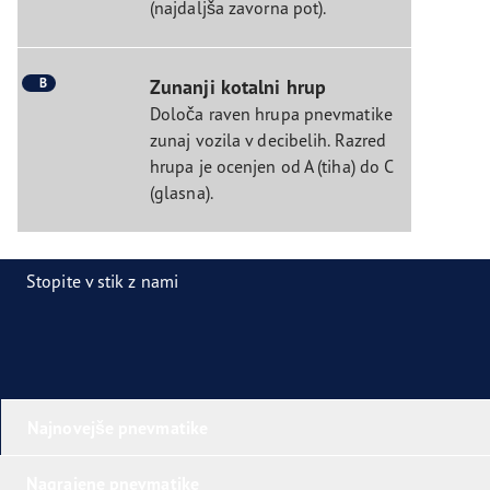
(najdaljša zavorna pot).
B
Zunanji kotalni hrup
Določa raven hrupa pnevmatike
zunaj vozila v decibelih. Razred
hrupa je ocenjen od A (tiha) do C
(glasna).
Stopite v stik z nami
Najnovejše pnevmatike
Nagrajene pnevmatike