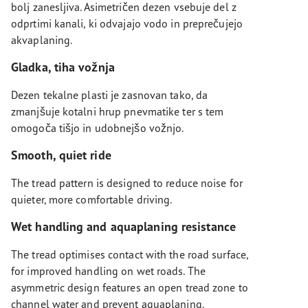
bolj zanesljiva. Asimetričen dezen vsebuje del z
odprtimi kanali, ki odvajajo vodo in preprečujejo
akvaplaning.
Gladka, tiha vožnja
Dezen tekalne plasti je zasnovan tako, da
zmanjšuje kotalni hrup pnevmatike ter s tem
omogoča tišjo in udobnejšo vožnjo.
Smooth, quiet ride
The tread pattern is designed to reduce noise for
quieter, more comfortable driving.
Wet handling and aquaplaning resistance
The tread optimises contact with the road surface,
for improved handling on wet roads. The
asymmetric design features an open tread zone to
channel water and prevent aquaplaning.