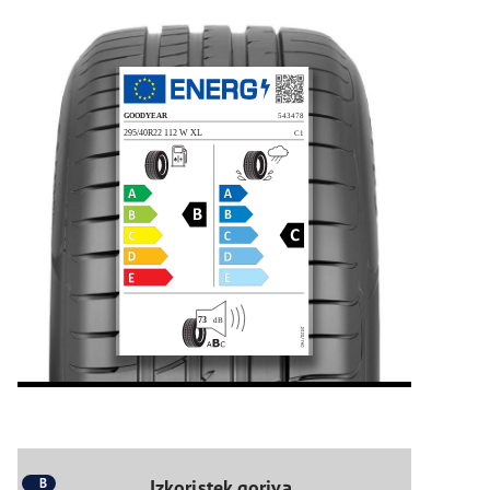
B
Izkoristek goriva