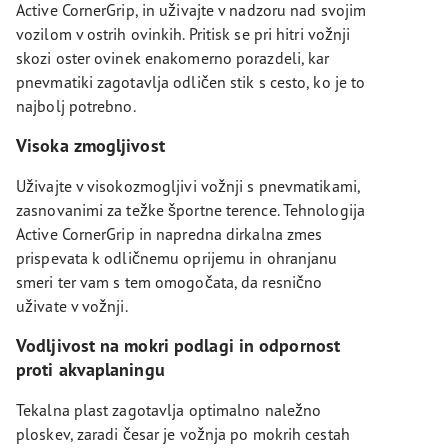
Active CornerGrip, in uživajte v nadzoru nad svojim
vozilom v ostrih ovinkih. Pritisk se pri hitri vožnji
skozi oster ovinek enakomerno porazdeli, kar
pnevmatiki zagotavlja odličen stik s cesto, ko je to
najbolj potrebno.
Visoka zmogljivost
Uživajte v visokozmogljivi vožnji s pnevmatikami,
zasnovanimi za težke športne terence. Tehnologija
Active CornerGrip in napredna dirkalna zmes
prispevata k odličnemu oprijemu in ohranjanu
smeri ter vam s tem omogočata, da resnično
uživate v vožnji.
Vodljivost na mokri podlagi in odpornost
proti akvaplaningu
Tekalna plast zagotavlja optimalno naležno
ploskev, zaradi česar je vožnja po mokrih cestah