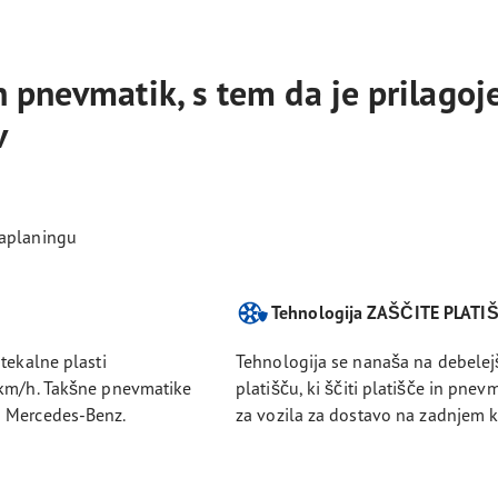
h pnevmatik, s tem da je prilago
v
vaplaningu
Tehnologija ZAŠČITE PLATI
tekalne plasti
Tehnologija se nanaša na debelej
 km/h. Takšne pnevmatike
platišču, ki ščiti platišče in pnev
i Mercedes-Benz.
za vozila za dostavo na zadnjem ki