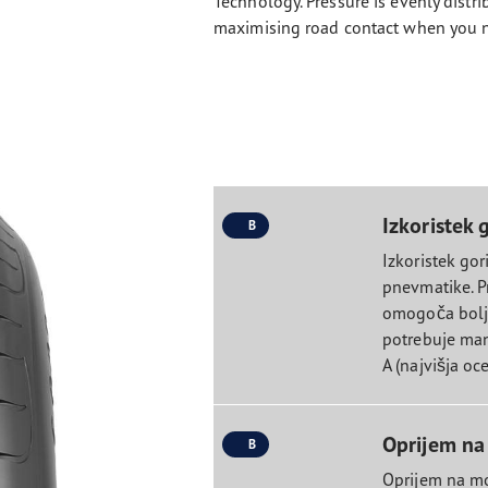
Technology. Pressure is evenly distr
maximising road contact when you n
Izkoristek 
B
Izkoristek go
pnevmatike. 
omogoča boljši
potrebuje manj
A (najvišja oc
Oprijem na
B
Oprijem na mo