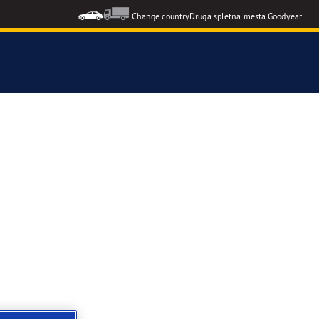
Change country
Druga spletna mesta Goodyear
F1 SuperSport
formance 3