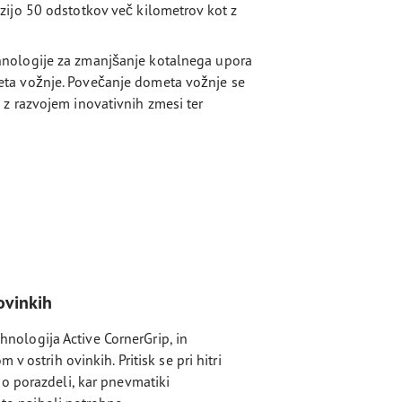
zijo 50 odstotkov več kilometrov kot z
hnologije za zmanjšanje kotalnega upora
eta vožnje. Povečanje dometa vožnje se
z razvojem inovativnih zmesi ter
ovinkih
tehnologija Active CornerGrip, in
v ostrih ovinkih. Pritisk se pri hitri
o porazdeli, kar pnevmatiki