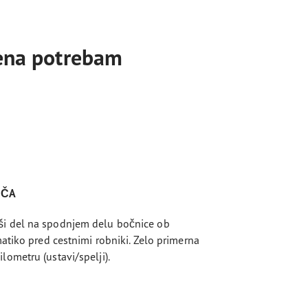
jena potrebam
ŠČA
ši del na spodnjem delu bočnice ob
matiko pred cestnimi robniki. Zelo primerna
lometru (ustavi/spelji).