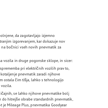
olnjene, da zagotavljajo izjemno
notranjim izgorevanjem, kar dokazuje nov
a na bočnici vseh novih pnevmatik za
na vozila in druge pogonske sklope, in sicer:
sprememba pri električnih vozilih prav to,
a kotaljenje pnevmatik zaradi njihove
m ostala čim tišja, lahko s tehnologijo
vozila.
bičajnih, se lahko njihove pnevmatike bolj
e do hitrejše obrabe standardnih pnevmatik,
kot je Mileage Plus, pnevmatika Goodyear