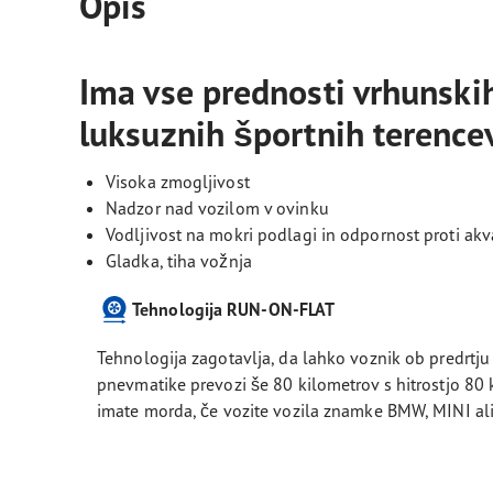
Opis
Ima vse prednosti vrhunski
luksuznih športnih terence
Visoka zmogljivost
Nadzor nad vozilom v ovinku
Vodljivost na mokri podlagi in odpornost proti ak
Gladka, tiha vožnja
Tehnologija RUN-ON-FLAT
Tehnologija zagotavlja, da lahko voznik ob predrtju 
pnevmatike prevozi še 80 kilometrov s hitrostjo 80
imate morda, če vozite vozila znamke BMW, MINI al