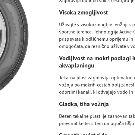
zagotavlja odličen stik s cesto, ko j
Visoka zmogljivost
Uživajte v visokozmogljivi vožnji s
športne terence. Tehnologija Active
prispevata k odličnemu oprijemu in 
omogočata, da resnično uživate v vo
Vodljivost na mokri podlagi i
akvaplaningu
Tekalna plast zagotavlja optimalno n
vožnja po mokrih cestah bolj zaneslj
odprtimi kanali, ki odvajajo vodo in
Gladka, tiha vožnja
Dezen tekalne plasti je zasnovan ta
pnevmatike ter s tem omogoča tišjo