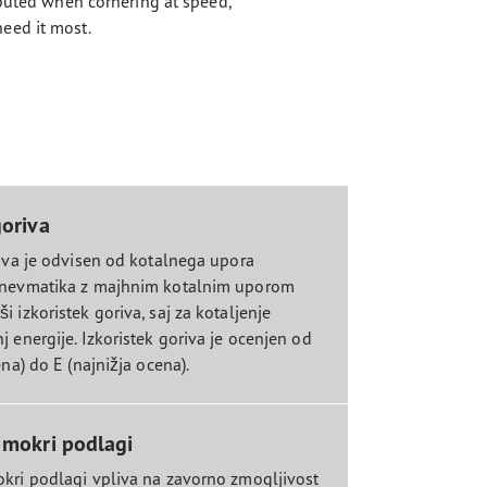
ibuted when cornering at speed,
eed it most.
goriva
riva je odvisen od kotalnega upora
Pnevmatika z majhnim kotalnim uporom
 izkoristek goriva, saj za kotaljenje
 energije. Izkoristek goriva je ocenjen od
ena) do E (najnižja ocena).
 mokri podlagi
kri podlagi vpliva na zavorno zmogljivost