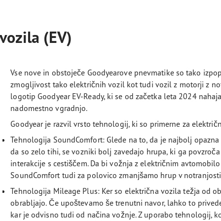
vozila (EV)
Vse nove in obstoječe Goodyearove pnevmatike so tako izpop
zmogljivost tako električnih vozil kot tudi vozil z motorji z 
logotip Goodyear EV-Ready, ki se od začetka leta 2024 nahaj
nadomestno vgradnjo.
Goodyear je razvil vrsto tehnologij, ki so primerne za električ
Tehnologija SoundComfort: Glede na to, da je najbolj opazna 
da so zelo tihi, se vozniki bolj zavedajo hrupa, ki ga povzroč
interakcije s cestiščem. Da bi vožnja z električnim avtomobilo
SoundComfort tudi za polovico zmanjšamo hrup v notranjosti 
Tehnologija Mileage Plus: Ker so električna vozila težja od o
obrabljajo. Če upoštevamo še trenutni navor, lahko to prived
kar je odvisno tudi od načina vožnje. Z uporabo tehnologij, 