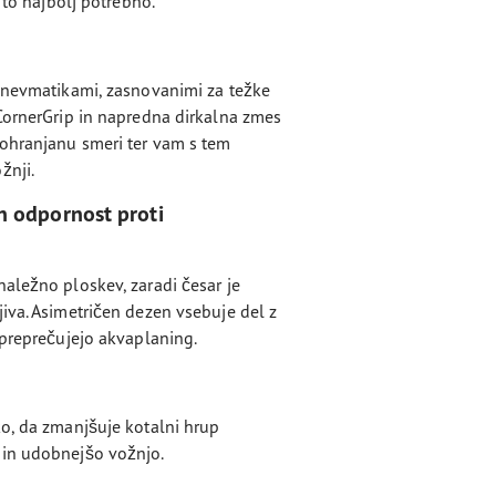
e to najbolj potrebno.
 pnevmatikami, zasnovanimi za težke
 CornerGrip in napredna dirkalna zmes
ohranjanu smeri ter vam s tem
žnji.
n odpornost proti
aležno ploskev, zaradi česar je
iva. Asimetričen dezen vsebuje del z
 preprečujejo akvaplaning.
ko, da zmanjšuje kotalni hrup
 in udobnejšo vožnjo.