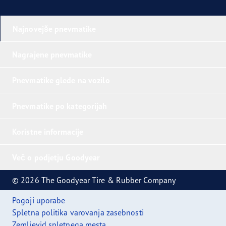
Najnovejše pnevmatike
Nagrajene pnevmatike
Pnevmatike glede na vozilo
Pnevmatike po kategorijah
Koristne informacije
Več o podjetju Goodyear
© 2026 The Goodyear Tire & Rubber Company
Pogoji uporabe
Spletna politika varovanja zasebnosti
Zemljevid spletnega mesta