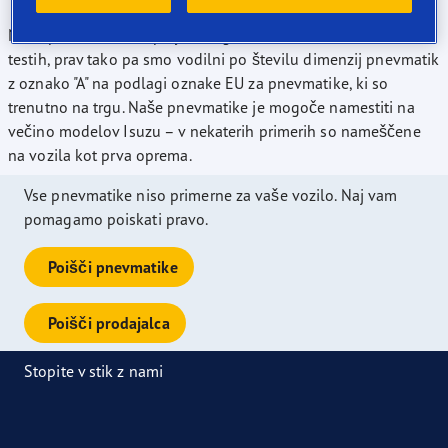
Naše pnevmatike so prejele nagrade na številnih neodvisnih
testih, prav tako pa smo vodilni po številu dimenzij pnevmatik
z oznako "A" na podlagi oznake EU za pnevmatike, ki so
trenutno na trgu. Naše pnevmatike je mogoče namestiti na
večino modelov Isuzu – v nekaterih primerih so nameščene
na vozila kot prva oprema.
Vse pnevmatike niso primerne za vaše vozilo. Naj vam
pomagamo poiskati pravo.
Poišči pnevmatike
Poišči prodajalca
Stopite v stik z nami