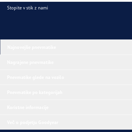
Stopite v stik z nami
Najnovejše pnevmatike
Nagrajene pnevmatike
Pnevmatike glede na vozilo
Pnevmatike po kategorijah
Koristne informacije
Več o podjetju Goodyear