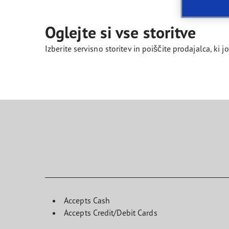
Skrb za pnevmatike
Prihodnost električne mobilnosti
Ultr
Oglejte si vse storitve
Izberite servisno storitev in poiščite prodajalca, ki
Accepts Cash
Accepts Credit/Debit Cards