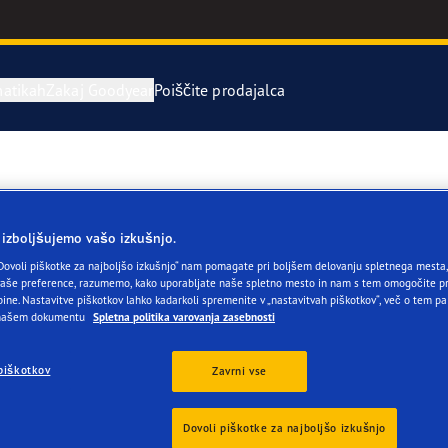
atikah
Zakaj Goodyear
Poiščite prodajalca
stitev in menjava pnevmatik
o pnevmatikah
Serija Eagle 
rvne pnevmatike
year RACING
UltraGrip Per
 izboljšujemo vašo izkušnjo.
Dovoli piškotke za najboljšo izkušnjo“ nam pomagate pri boljšem delovanju spletnega mesta, 
še preference, razumemo, kako uporabljate naše spletno mesto in nam s tem omogočite pr
or 4Seasons GEN-3
ine. Nastavitve piškotkov lahko kadarkoli spremenite v „nastavitvah piškotkov“, več o tem pa
 našem dokumentu
Spletna politika varovanja zasebnosti
e F1 Asymmetric 6
piškotkov
Zavrni vse
Ocene
ientgrip Performance 2
Dovoli piškotke za najboljšo izkušnjo