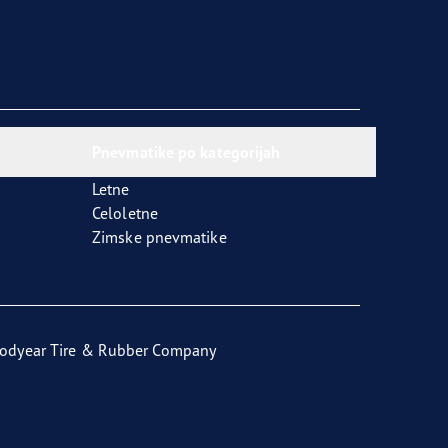
Pnevmatike po kategorijah
Letne
Celoletne
Zimske pnevmatike
odyear Tire & Rubber Company