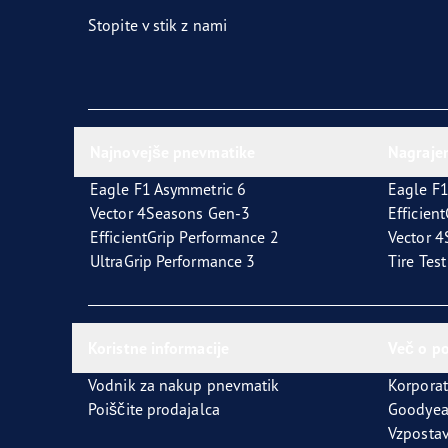
Stopite v stik z nami
Najnovejše pnevmatike
Nagraje
Eagle F1 Asymmetric 6
Eagle F1
Vector 4Seasons Gen-3
Efficien
EfficientGrip Performance 2
Vector 
UltraGrip Performance 3
Tire Tes
Koristne informacije
Več o p
Vodnik za nakup pnevmatik
Korporat
Poiščite prodajalca
Goodyea
Vzpostav