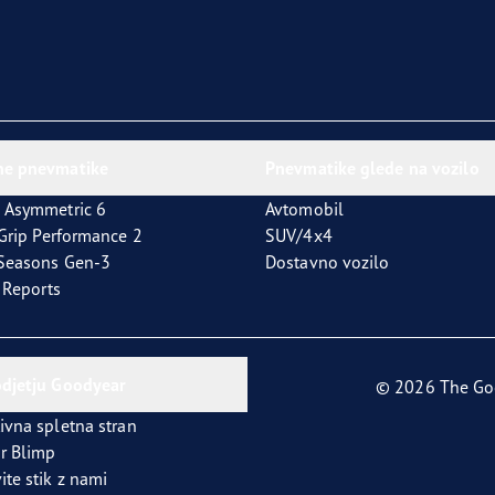
ne pnevmatike
Pnevmatike glede na vozilo
 Asymmetric 6
Avtomobil
tGrip Performance 2
SUV/4x4
4Seasons Gen-3
Dostavno vozilo
t Reports
odjetju Goodyear
© 2026 The Go
ivna spletna stran
r Blimp
ite stik z nami