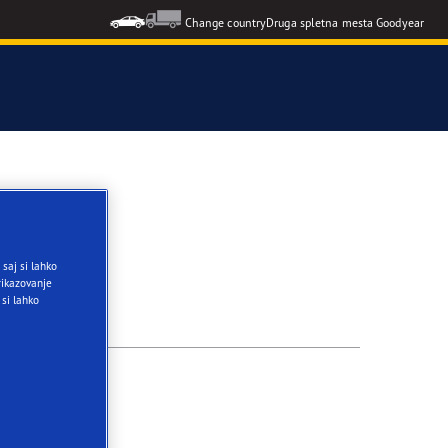
Change country
Druga spletna mesta Goodyear
F1 SuperSport
formance 3
saj si lahko
ikazovanje
 si lahko