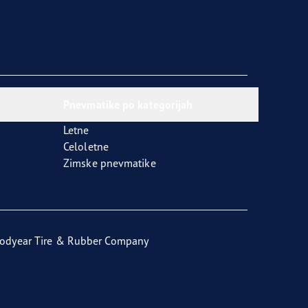
Pnevmatike po kategorijah
Letne
Celoletne
Zimske pnevmatike
odyear Tire & Rubber Company