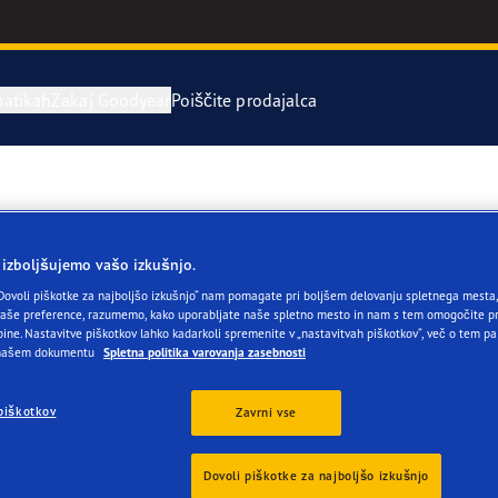
atikah
Zakaj Goodyear
Poiščite prodajalca
stitev in menjava pnevmatik
o pnevmatikah
Serija Eagle 
.
rvne pnevmatike
year RACING
UltraGrip Per
 izboljšujemo vašo izkušnjo.
Dovoli piškotke za najboljšo izkušnjo“ nam pomagate pri boljšem delovanju spletnega mesta, 
še preference, razumemo, kako uporabljate naše spletno mesto in nam s tem omogočite pr
or 4Seasons GEN-3
ine. Nastavitve piškotkov lahko kadarkoli spremenite v „nastavitvah piškotkov“, več o tem pa
 našem dokumentu
Spletna politika varovanja zasebnosti
e F1 Asymmetric 6
piškotkov
Zavrni vse
ientgrip Performance 2
Dovoli piškotke za najboljšo izkušnjo