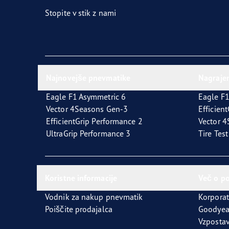
Stopite v stik z nami
Najnovejše pnevmatike
Nagraje
Eagle F1 Asymmetric 6
Eagle F1
Vector 4Seasons Gen-3
Efficien
EfficientGrip Performance 2
Vector 
UltraGrip Performance 3
Tire Tes
Koristne informacije
Več o p
Vodnik za nakup pnevmatik
Korporat
Poiščite prodajalca
Goodyea
Vzpostav