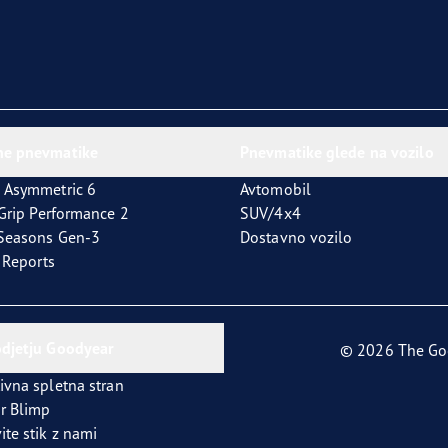
ne pnevmatike
Pnevmatike glede na vozilo
 Asymmetric 6
Avtomobil
tGrip Performance 2
SUV/4x4
4Seasons Gen-3
Dostavno vozilo
t Reports
odjetju Goodyear
© 2026 The Go
ivna spletna stran
r Blimp
ite stik z nami