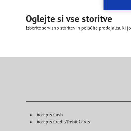
Skrb za pnevmatike
Prihodnost električne mobilnosti
Ultr
Oglejte si vse storitve
Izberite servisno storitev in poiščite prodajalca, ki
Accepts Cash
Accepts Credit/Debit Cards