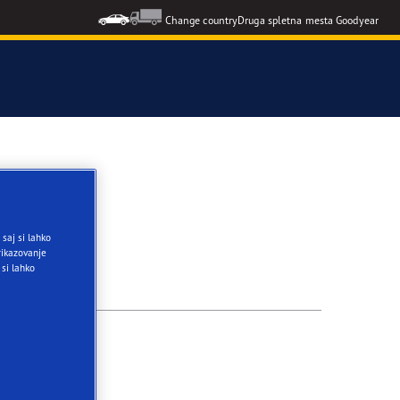
Change country
Druga spletna mesta Goodyear
F1 SuperSport
formance 3
saj si lahko
ikazovanje
 si lahko